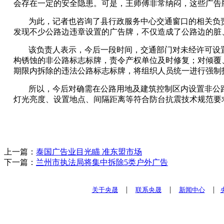
会存在一定的安全隐患。可是，王师傅非常纳闷，这些广告
为此，记者也咨询了县行政服务中心交通窗口的相关负
发现不少公路边违章设置的广告牌，不仅造成了公路边的脏
该负责人表示，今后一段时间，交通部门对未经许可设
构锈蚀的非公路标志标牌，责令产权单位及时修复；对倾覆
期限内拆除的违法公路标志标牌，将组织人员统一进行强制
所以，今后对确需在公路用地及建筑控制区内设置非公
灯光亮度、设置地点、间隔距离等符合防台抗震技术规范要
上一篇：
泰国广告业目光瞄 准东盟市场
下一篇：
兰州市执法局将集中拆除5类户外广告
|
|
|
关于央晟
联系央晟
新闻中心