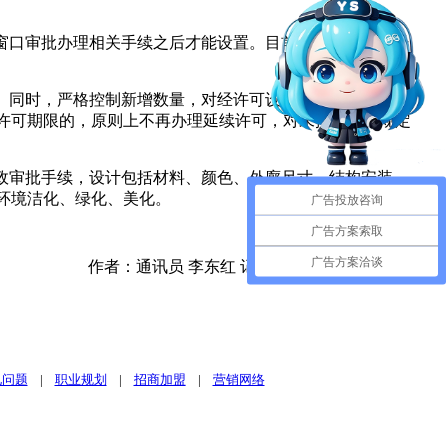
窗口审批办理相关手续之后才能设置。目前，交通部门已经
。同时，严格控制新增数量，对经许可设置的表面破损、结
许可期限的，原则上不再办理延续许可，对未按要求在规定
政审批手续，设计包括材料、颜色、外廓尺寸、结构安装、
环境洁化、绿化、美化。
广告投放咨询
广告方案索取
广告方案洽谈
作者：通讯员 李东红 记者 陈燕 网络编辑：
丁丽
见问题
|
职业规划
|
招商加盟
|
营销网络