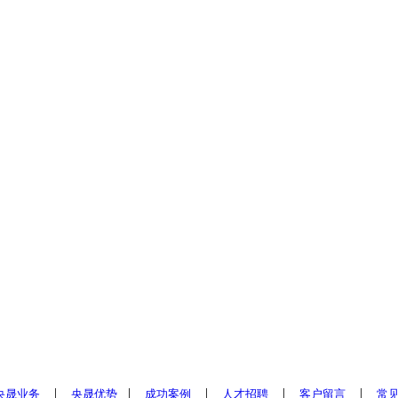
|
|
|
|
|
央晟业务
央晟优势
成功案例
人才招聘
客户留言
常