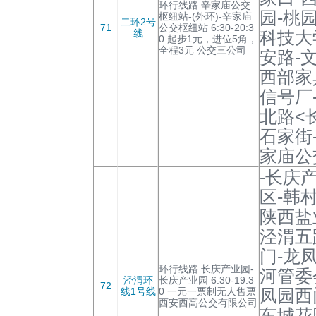
环行线路 辛家庙公交
园-桃
枢纽站-(外环)-辛家庙
二环2号
71
公交枢纽站 6:30-20:3
线
科技大
0 起步1元，进位5角，
全程3元 公交三公司
安路-
西部家
信号厂
北路<
石家街
家庙公
-长庆
区-韩
陕西盐
泾渭五
门-龙
环行线路 长庆产业园-
河管委
泾渭环
长庆产业园 6:30-19:3
72
线1号线
0 一元一票制无人售票
凤园西
西安西高公交有限公司
车城花