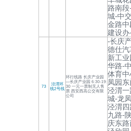
路南段
城-中
金路中
建设办
-长庆
德仕汽
新工业
华路-
体育中
环行线路 长庆产业园
凤园东
—长庆产业园 6:30-19:
泾渭环
73
30 一元一票制无人售
线2号线
泾渭一
票 西安西高公交有限
公司
城-龙
泾渭四
九路-
庆东路