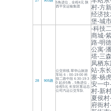
车站东
27
903路
5角进位，全程4元 陕
村-方
西平安运输集团
经济技
堡-城
-科技
商城-
路-明
公寓-
塔-三
凤栖东
站-东
公交班线 翠华山旅游
车站 6：00-19:00 科
寨-杨
技二路中段 6:30-19:3
28
905路
0 起步5角，5角进位，
安一中
全程5元 长安区客运总
村-新
公司汽运公交车队
夏侯村
府衙村