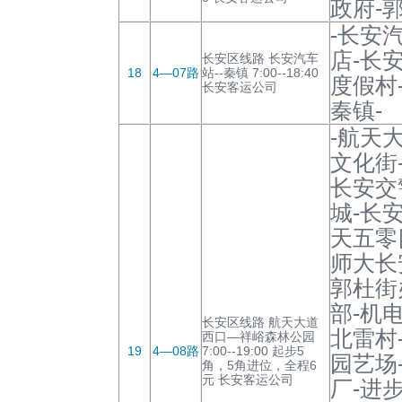
政府-郭
-长安
店-长
长安区线路 长安汽车
18
4—07路
站--秦镇 7:00--18:40
度假村
长安客运公司
秦镇-
-航天
文化街
长安交
城-长
天五零
师大长
郭杜街
部-机
长安区线路 航天大道
北雷村
西口—祥峪森林公园
19
4—08路
7:00--19:00 起步5
园艺场
角，5角进位，全程6
元 长安客运公司
厂-进