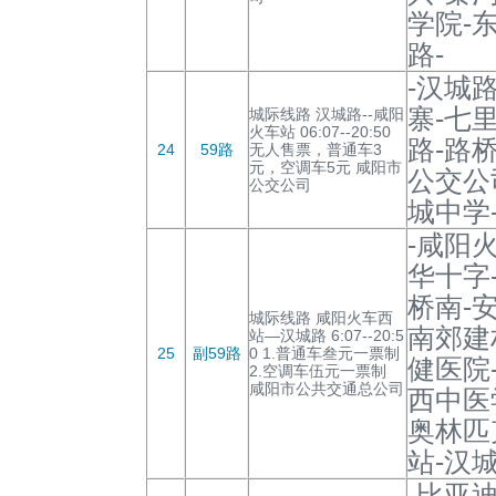
学院-
路-
-汉城
寨-七
城际线路 汉城路--咸阳
火车站 06:07--20:50
路-路
24
59路
无人售票，普通车3
元，空调车5元 咸阳市
公交公
公交公司
城中学
-咸阳
华十字
桥南-
城际线路 咸阳火车西
南郊建
站—汉城路 6:07--20:5
25
副59路
0 1.普通车叁元一票制
健医院
2.空调车伍元一票制
咸阳市公共交通总公司
西中医
奥林匹
站-汉城
-比亚