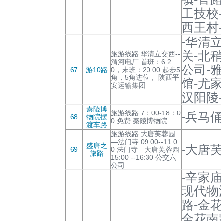
工技校
西王村
-华清
关-北
旅游线路 华清立交西--
渭河电厂 首班：6:2
公司-
67
游10路
0，末班：20:00 起步5
角，5角进位， 陕西平
馆-尤
安运输集团
汉阳陵
秦陵博
旅游线路 7：00-18：0
-兵马俑
68
物院摆
0 免费 秦陵博物院
渡车路
旅游线路 大唐芙蓉园
—法门寺 09:00--11:0
盛唐之
-大唐
69
0 法门寺—大唐芙蓉园
旅路
15:00 --16:30 公交六
公司
-辛家
现代物
路-金
金花南