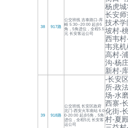
杨虎城
长安师
公交班线 吉泰路口-库
技术学
峪 5:30--20:00 起步5
38
917路
角，5角进位，全程5.5
坡村-
元 长安客运公司
西韦村
韦兆机
高村-
沟-杨
新村-库
-长安
所-政
场-水
西寨-
公交班线 长安区政府
化街-
北门-西安火车南站 6:0
39
918路
0-20:00 起步5角，5角
村-夏
进位，全程5元 长安客
运公司
三益村