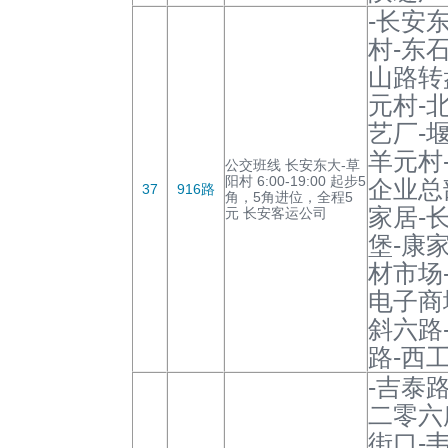
-长安
村-东
山路转
元村-
艺厂-
羊元村
公交班线 长安东大-草
阳村 6:00-19:00 起步5
企业总
37
916路
角，5角进位，全程5
家居-
元 长安客运公司
堡-康
材市场
电子商
斜六路
路-西
-吉泰
二零六
街口-