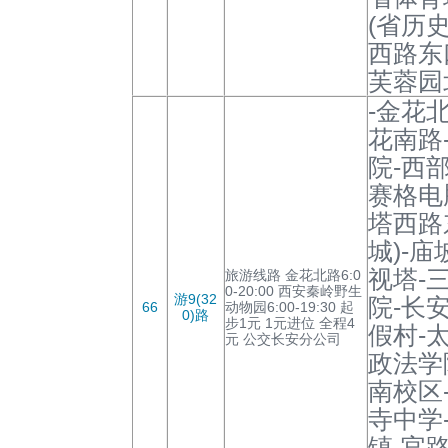
(省历
西路东
芙蓉园
-金花
花南路
院-西
赛格电
塔西路
城)-
视塔-
旅游线路 金花北路6:0
0-20:00 西安秦岭野生
游9(32
院-长
66
动物园6:00-19:30 起
0)路
步1元 1元进位 全程4
假村-
元 公交长安分公司
政法学
南校区
寺中学
镇-官