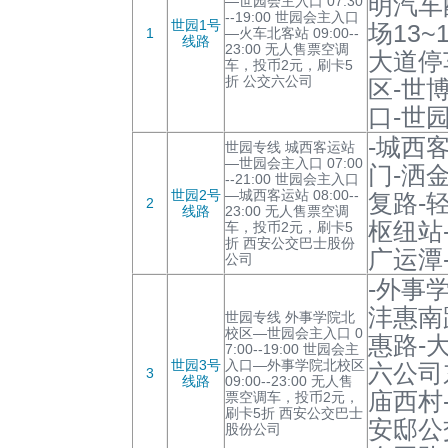
明汽车
—世园会主入口 07:30
--19:00 世园会主入口
世园1号
场13~
1
—火车北客站 09:00--
线路
23:00 无人售票空调
大道停车
车，投币2元，刷卡5
折 公交六公司
区-世
口-世
-城西
世园专线 城西客运站
—世园会主入口 07:00
门-洒
--21:00 世园会主入口
世园2号
—城西客运站 08:00--
复路-
2
线路
23:00 无人售票空调
枢纽站
车，投币2元，刷卡5
折 西安公交巴士股份
广运潭
公司
-外事
沣惠南
世园专线 外事学院北
校区—世园会主入口 0
惠路-
7:00--19:00 世园会主
世园3号
入口—外事学院北校区
六公司
3
线路
09:00--23:00 无人售
庙西村
票空调车，投币2元，
刷卡5折 西安公交巴士
安邸公
股份公司