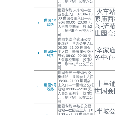
元，刷卡5折 公交八公
司
世园专线 火车站—世
-火车
园会主入口 07:30--19:
家庙西
00 世园会主入口—火
世园7号
7
车站 09:00--23:00 无
线路
岛-浐
人售票空调车，投币2
元，刷卡5折 公交六公
世园会
司
世园专线 辛家庙公交
枢纽站—世园会主入口
08:00--21:00 世园会
-辛家
世园8号
主入口—辛家庙公交枢
8
线路
纽站 09:00--22:00 无
务中心
人售票空调车，投币2
元，刷卡5折 公交三公
司
世园专线 十里铺公交
枢纽站—世园会主入口
08:00--21:00 世园会
-十里
世园9号
主入口—十里铺公交枢
9
线路
纽站 09:00--22:00 无
世园会
人售票空调车，投币2
元，刷卡5折 公交二公
司
世园专线 半坡公交枢
-半坡
纽站—世园会主入口 0
8:00 --21:00 世园会主