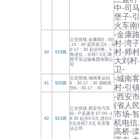
中-司
堡子-
火车南
-金康
公交班线 金康路8：00
村-湾
-19：30 蓝田前卫6：3
0-17：30 起步5角，5
村-师村
40
919路
角进位，全程7.5元 陕
大刘村
西平安运输集团有限公
司
卫-
-城南
公交班线 城南客运站
41
920路
6：30-17：30 汤峪焦
村-引镇
岱6：30-17：30
-西安
(省人
公交班线 西安市汽车
市场-
站--户县庞光 07:00--1
42
921路
8:30 起步0.5元 进位0.
机电信
5元全程7.5元 长安客
运公司
高桥-