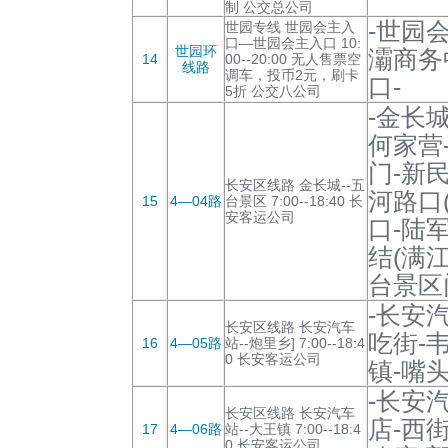
制 公交总公司
-世园
世园专线 世园会主入
口—世园会主入口 10:
世园环
灞商务
14
00--20:00 无人售票空
线路
调车，投币2元，刷卡
口-
5折 公交八公司
-金长城
何家营
门-新
长安区线路 金长城--五
河路口(
15
4—04路
台景区 7:00--18:40 长
安客运公司
口-陆
结(满江
台景区
-长安
长安区线路 长安汽车
吃街-
16
4—05路
站--炮里乡] 7:00--18:4
0 长安客运公司
镇-嘴头
-长安
长安区线路 长安汽车
店-西
17
4—06路
站--大王镇 7:00--18:4
0 长安客运公司