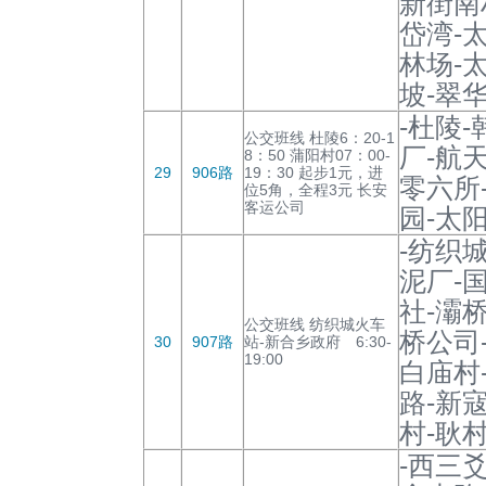
新街南
岱湾-
林场-
坡-翠
-杜陵
公交班线 杜陵6：20-1
厂-航
8：50 蒲阳村07：00-
29
906路
19：30 起步1元，进
零六所
位5角，全程3元 长安
客运公司
园-太
-纺织
泥厂-
社-灞
公交班线 纺织城火车
桥公司
30
907路
站-新合乡政府 6:30-
19:00
白庙村
路-新
村-耿
-西三