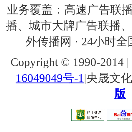
业务覆盖：高速广告联播
播、城市大牌广告联播
外传播网 · 24小时全国
Copyright © 1990-20
16049049号-1
|央晟文
版