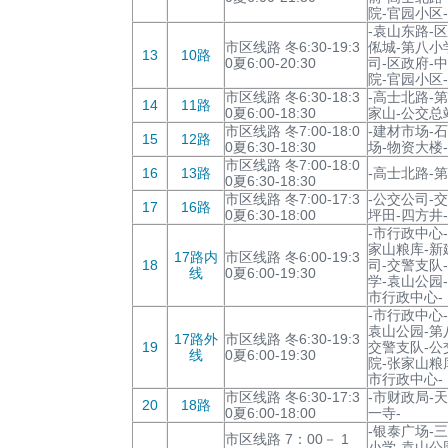
院-官园小区
-袁山东路-
市区线路 冬6:30-19:3
俬城-第八小
13
10路
0夏6:00-20:30
司-区政府-
院-官园小区
市区线路 冬6:30-18:3
-高士北路-
14
11路
0夏6:00-18:30
家山-公交总
市区线路 冬7:00-18:0
-建材市场-
15
12路
0夏6:30-18:30
场-物资大楼
市区线路 冬7:00-18:0
16
13路
-高士北路-
0夏6:30-18:30
市区线路 冬7:00-17:3
-公交公司-
17
16路
0夏6:30-18:00
坪田-四方井-
-市行政中心
家山粮库-新
17路内
市区线路 冬6:00-19:3
18
司-交警支队
线
0夏6:00-19:30
学-袁山公园
市行政中心-
-市行政中心
袁山公园-第
17路外
市区线路 冬6:30-19:3
19
交警支队-公
线
0夏6:00-19:30
院-张家山粮
市行政中心-
市区线路 冬6:30-17:3
-市财政局-
20
18路
0夏6:00-18:00
一寺-
-银泰广场-
市区线路 7：00－ 1
小学-袁山公