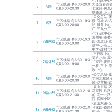
-市行政中心
市区线路 冬6:30-20:0
大厦宜春连锁
6
5路
0夏6:00-20:30
七家岭-凤凰
铁路道口-天
-公交总站-
市区线路 冬6:30-19:3
楼-商城-农
7
6路
0夏6:00-20:00
站-服务中心
厂-三九分厂
-市行政中心
袁州桥-市委
市区线路 冬6:30-19:3
8
7路内线
园-国道口-
0夏6:00-19:00
话中心-高士
中学-建材市
-市行政中心
第八小学-高
市区线路 冬6:30-18:3
9
7路外线
兰家坪-麦田
0夏6:00-19:00
州桥-三中-
政中心-
-公交总站-
市区线路 冬6:30-20:0
10
8路
学院北校区-
0夏6:00-20:30
区-沙背桥-
-袁山东路-
市区线路 冬6:30-21:0
马家园-铁路
11
9路内线
0夏6:00-21:30
前-高士北路
院-官园小区
-袁山东路-
市区线路 冬6:30-21:0
马家园-铁路
12
9路外线
0夏6:00-21:30
前-高士北路