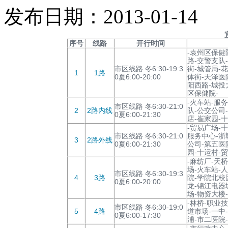
发布日期：2013-01-14
序号
线路
开行时间
-袁州区保健
路-交警支队
市区线路 冬6:30-19:3
街-城管局-
1
1路
0夏6:00-20:00
体街-天泽医
阳西路-城投
区保健院-
-火车站-服
市区线路 冬6:30-21:0
2
2路内线
队-公交公司
0夏6:00-21:30
店-崔家园-
-贸易广场-
市区线路 冬6:30-21:0
服务中心-浙
3
2路外线
0夏6:00-21:30
公司-第五医
园-十运村-
-麻纺厂-天
场-火车站-
市区线路 冬6:30-19:3
4
3路
院-学院北校
0夏6:00-20:00
龙-锦江电器
场-物资大楼
-林桥-职业
市区线路 冬6:30-19:0
5
4路
道市场-一中
0夏6:00-17:30
浦-市二医院