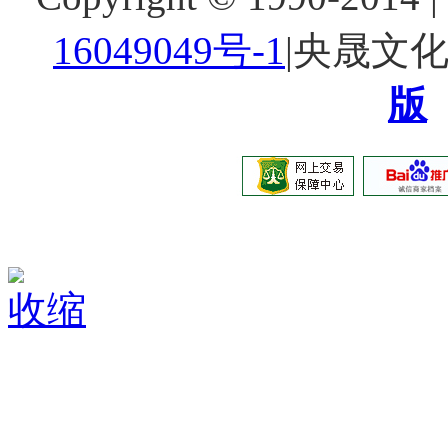
16049049号-1
|央晟文
版
收缩