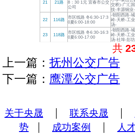
21
21路
8：30 1元 宜春市公交
交桥)-广汇
公司
技-丰源铜业-
-朝阳西路-
市区线路 冬6:30-17:3
22
116路
岭-天桥-工
0夏6:00-18:00
汤-
-朝阳西路-
市区线路 冬6:30-16:3
23
118路
岭-天桥-工
0夏6:00-17:00
汤-社埠-彭坊
共
2
上一篇：
抚州公交广告
下一篇：
鹰潭公交广告
|
|
关于央晟
联系央晟
|
|
势
成功案例
人