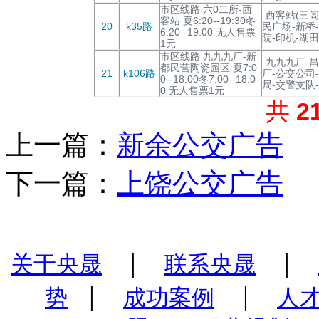
市区线路 六0二所-西
-西客站(三
客站 夏6:20--19:30冬
20
k35路
民广场-新桥
6:20--19:00 无人售票
院-印机-湖田
1元
市区线路 九九九厂-新
-九九九厂-
都民营陶瓷园区 夏7:0
21
k106路
厂-公交公司
0--18:00冬7:00--18:0
局-交警支队
0 无人售票1元
共
2
上一篇：
新余公交广告
下一篇：
上饶公交广告
|
|
关于央晟
联系央晟
|
|
势
成功案例
人