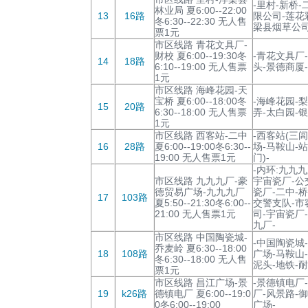
-里村-新桥
林业局 夏6:00--22:00
13
16路
限公司-莲花
冬6:30--22:30 无人售
梁县烟草公司
票1元
市区线路 青花文具厂-
财校 夏6:00--19:30冬
-青花文具厂
14
18路
6:10--19:00 无人售票
头-景德商厦-
1元
市区线路 海峰花园-天
宝桥 夏6:00--18:00冬
-海峰花园-
15
20路
6:30--18:00 无人售票
弄-太白园-银
1元
市区线路 西客站-二中
-西客站(三
16
28路
夏6:00--19:00冬6:30--
场-马鞍山-
19:00 无人售票1元
门)-
-内环:九九
市区线路 九九九厂-豪
宇宙瓷厂-公
德贸易广场-九九九厂
瓷厂-二中-
17
103路
夏5:50--21:30冬6:00--
交警支队-市
21:00 无人售票1元
司-宇宙瓷厂
九厂-
市区线路 中国陶瓷城-
-中国陶瓷城
乔麦岭 夏6:30--18:00
18
108路
广场-马鞍山
冬6:30--18:00 无人售
泥头-地铁-
票1元
市区线路 昌江广场-景
-景德镇电厂
19
k26路
德镇电厂 夏6:00--19:0
厂-风景路-
0冬6:00--19:00
广场-