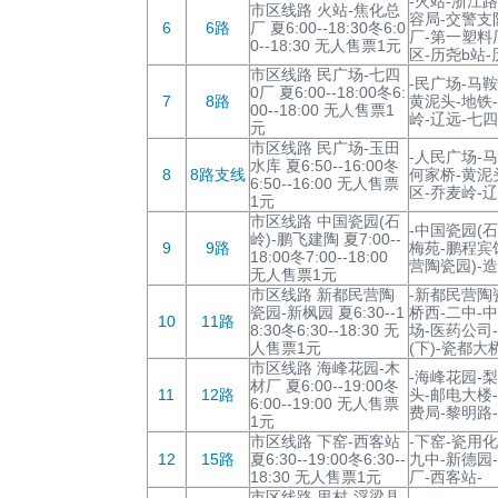
-火站-浙江
市区线路 火站-焦化总
容局-交警支
6
6路
厂 夏6:00--18:30冬6:0
厂-第一塑料
0--18:30 无人售票1元
区-历尧b站-
市区线路 民广场-七四
-民广场-马
0厂 夏6:00--18:00冬6:
7
8路
黄泥头-地铁
00--18:00 无人售票1
岭-辽远-七四
元
市区线路 民广场-玉田
-人民广场-
水库 夏6:50--16:00冬
8
8路支线
何家桥-黄泥
6:50--16:00 无人售票
区-乔麦岭-辽
1元
市区线路 中国瓷园(石
-中国瓷园(
岭)-鹏飞建陶 夏7:00--
9
9路
梅苑-鹏程宾
18:00冬7:00--18:00
营陶瓷园)-
无人售票1元
市区线路 新都民营陶
-新都民营陶
瓷园-新枫园 夏6:30--1
桥西-二中-
10
11路
8:30冬6:30--18:30 无
场-医药公司
人售票1元
(下)-瓷都大
市区线路 海峰花园-木
-海峰花园-
材厂 夏6:00--19:00冬
11
12路
头-邮电大楼
6:00--19:00 无人售票
费局-黎明路
1元
市区线路 下窑-西客站
-下窑-瓷用
12
15路
夏6:30--19:00冬6:30--
九中-新德园
18:30 无人售票1元
厂-西客站-
市区线路 里村-浮梁县