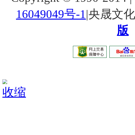
16049049号-1
|央晟文
版
收缩