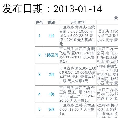
发布日期：2013-01-14
景
序号
线路
开行时间
市区线路 黄泥头-吕蒙
吕蒙：5:50-19:00 黄
-黄泥头-何家
1
1路
泥头：6:00-22:25 豪
人民广场-医
德：22:10 无人售票1
小区-高专-
元
市区线路 昌江广场-鹏
-昌江广场-
飞建陶 夏6:00--20:00
公司-南门头
2
1路区间
冬6:00--20:00 无人售
广场-官庄(
票1元
桥西-鹏飞建
-内环:豪德
市区线路 夏6:30--19:0
十一小学-地
0冬6:30--19:00豪德贸
3
2路
村西路口-梨
易广场-里村-豪德贸易
路医院-通站
广场 无人售票1元
小区-高专-
市区线路 昌江广场-金
-昌江广场-
三角 昌江广场：6:00--
4
4路
司-南门头-
20:00 金三角：6:20--
大道-神火-象
20:00 无人售票1元
市区线路 里村-高墩庙
-里村-新桥
5
5路
6:00--19:00 无人售票
公园-西客站
1元
山-查家坂-