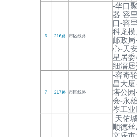
-华口
器-容
口-容
科龙模
6
216路
市区线路
邮政局
心-天
星居委
细滘居
-容奇
昌大厦
塔公园
7
217路
市区线路
会-永
岑工业
-天佑
顺德丝
文乐市