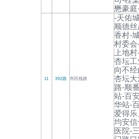
懋豪庭
-天佑
顺德丝
香村-
村委会
上地村
杏坛工
向不经
杏坛大
11
392路
市区线路
路-顺
站-百
华站-
爱得乐
均安信
医院-