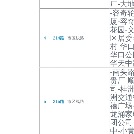
厂-大
-容奇
厦-容
花园-
区居委
4
214路
市区线路
村-华
华口公
华天中
-南头
贵厂-
司-桂
洲交通
5
215路
市区线路
禧广场
龙涌家
团公司
中-小