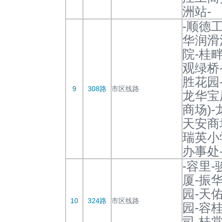
洲站-
-顺德
华润滑
院-桂
观绿桥
胜花园
9
308路
市区线路
龙华宝
商场)
天安商
瑞英小
办事处
-容里
厦-振
园-天
10
324路
市区线路
园-容
司-桂