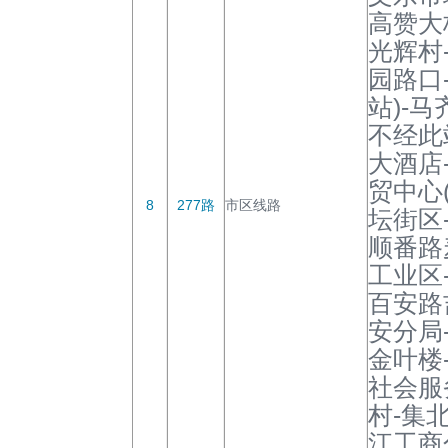
高赞大
光辉村
园路口
站)-
不经此
大酒店
贸中心
8
277路
市区线路
坛街区
顺番路
工业区
百安路
安分局
金叶楼
社会服
村-集
江工商