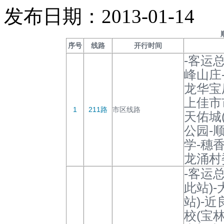
发布日期：2013-01-14
序号
线路
开行时间
-客运
峰山庄
龙华宝
上佳市
1
211路
市区线路
天佑城
公园-
学-穗
龙涌村
-客运
此站)
站)-
校(宝