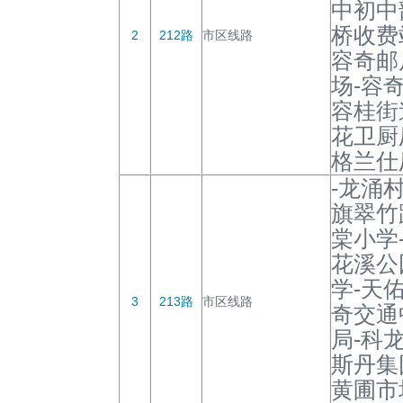
中初中
桥收费
2
212路
市区线路
容奇邮
场-容
容桂街
花卫厨
格兰仕
-龙涌
旗翠竹
棠小学
花溪公
学-天
3
213路
市区线路
奇交通
局-科
斯丹集
黄圃市