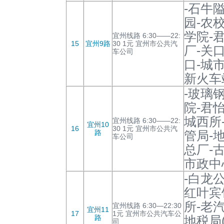
-石牛
园-农
学院-
宜州线路 6:30——22:
15
宜州9路
30 1元 宜州市公共汽
厂-关
车公司
口-城
新火车
-玻璃
院-君
城西所
宜州线路 6:30——22:
宜州10
16
30 1元 宜州市公共汽
路
管局-
车公司
总厂-
市政中
-白龙
红叶宾
所-老
宜州线路 6:30—22:30
宜州11
17
1元 宜州市公共汽车公
路
地税局
司