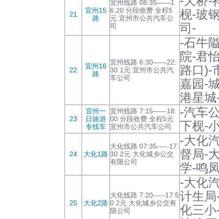
-天桥
宜州线路 08:35——1
宜州15
6:20 分段收费 全程5
枧-玻
21
路
元 宜州市公共汽车公
司-
司
-石牛
院-君
宜州线路 6:30——22:
宜州16
路口)
22
30 1元 宜州市公共汽
路
车公司
嘉园-
港星城
-汽车
宜州一
宜州线路 7:15——18:
23
日旅游
00 分段收费 全程5元
下枧-
专线车
宜州市公共汽车公司
-大化
大化线路 07:35-----17:
督局-
24
大化1路
30 2元 大化城乡公交
有限公司
学-鸣
-大化
计生局
大化线路 7:20-----17:5
25
大化2路
0 2元 大化城乡公交有
化三小
限公司