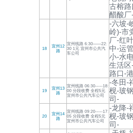
古榕路
醋酸厂
-六坡
岭)-
厂-红
宜州线路 6:30——22:
宜州12
中-运
18
30 1元 宜州市公共汽
路
车公司
小-水
生活区
路口-
-冬田
宜州线路 06:30-----18:
宜州13
枧-玻
19
00 分段收费 全程5元
路
宜州市公共汽车公司
司-
-龙降
宜州线路 09:20-----17:
宜州14
枧-玻
20
05 分段收费 全程5元
路
宜州市公共汽车公司
司-