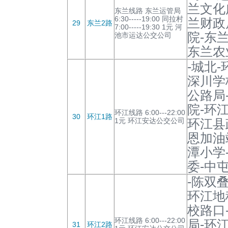
兰文化
东兰线路 东兰运管局
6:30-----19:00 同拉村
兰财政
29
东兰2路
7:00-----19:30 1元 河
院-东
池市运达公交公司
东兰农
-城北
深川学
公路局
院-环
环江线路 6:00---22:00
30
环江1路
1元 环江安达公交公司
环江县
恩加油
潭小学
委-中屯
-陈双
环江地
校路口
环江线路 6:00---22:00
局-环
31
环江2路