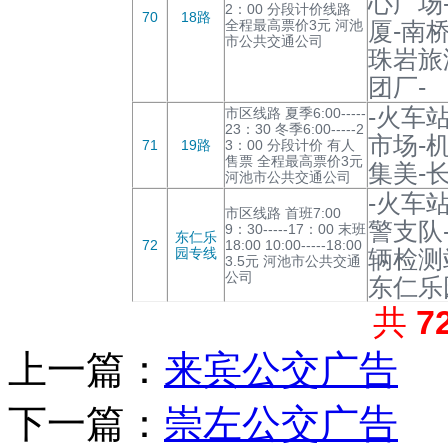
心广场
2：00 分段计价线路
70
18路
全程最高票价3元 河池
厦-南
市公共交通公司
珠岩旅
团厂-
-火车
市区线路 夏季6:00-----
23：30 冬季6:00-----2
市场-
71
19路
3：00 分段计价 有人
售票 全程最高票价3元
集美-长
河池市公共交通公司
-火车
市区线路 首班7:00
警支队
9：30-----17：00 末班
东仁乐
72
18:00 10:00-----18:00
园专线
辆检测
3.5元 河池市公共交通
公司
东仁乐
共
7
上一篇：
来宾公交广告
下一篇：
崇左公交广告