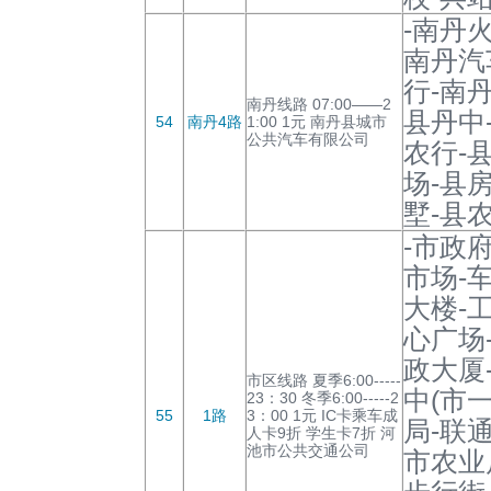
-南丹
南丹汽
行-南
南丹线路 07:00——2
县丹中
54
南丹4路
1:00 1元 南丹县城市
公共汽车有限公司
农行-
场-县
墅-县
-市政
市场-
大楼-
心广场
政大厦
市区线路 夏季6:00-----
中(市
23：30 冬季6:00-----2
55
1路
3：00 1元 IC卡乘车成
局-联
人卡9折 学生卡7折 河
池市公共交通公司
市农业