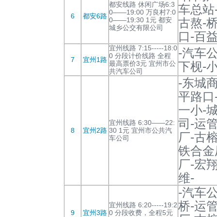
都安线路 休闲广场6:3
车总站
0——19:00 万良村7:0
6
都安6路
0——19:30 1元 都安
古熬-
城乡公交有限公司
口-百益
宜州线路 7:15-----18:0
-汽车
0 分段计价线路 全程
7
宜州1路
最高票价3元 宜州市公
下枧-小
共汽车公司
-东城
平路口
一小-
司-运
宜州线路 6:30——22:
8
宜州2路
30 1元 宜州市公共汽
厂-古
车公司
铁合金
厂-宏
维-
-汽车
桥-运
宜州线路 6:20-----19:2
9
宜州3路
0 分段收费，全程5元