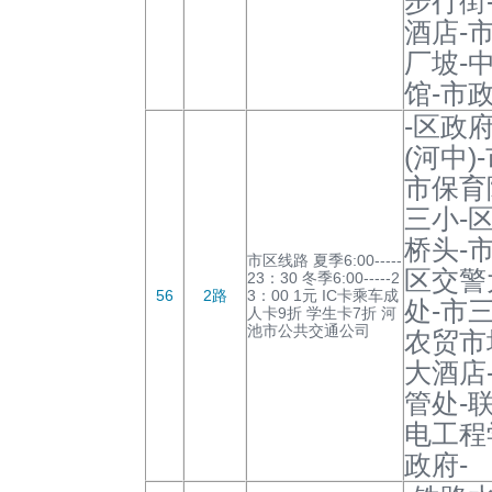
步行街
酒店-
厂坡-
馆-市政
-区政
(河中
市保育
三小-
桥头-
市区线路 夏季6:00-----
区交警
23：30 冬季6:00-----2
56
2路
3：00 1元 IC卡乘车成
处-市
人卡9折 学生卡7折 河
池市公共交通公司
农贸市
大酒店
管处-
电工程
政府-