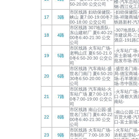
楼-汽车总站
50-20:00 公交公司
钢-西江化工
市区线路 妇幼保健院-
-妇幼保健院
17
3路
峡山 夏7:00-19:00冬7:
场-祥隆商城
00-18:00 公交公司
铁路新村-汽
市区线路 307地质队-
-307地质
东山建材厂 夏6:40-22:
18
4路
市建设局-三
00冬6:40-21:30 公交
酒店-191
公司
市区线路 火车站广场-
-火车站广场
老鸭山庄 夏6:50-21.0
19
5路
富士新城-中
0冬6:50-20:30 公交公
批发市场-西
司
市区线路 汽车南站-盛
-盛世名门南
世名门南门 夏6:50-20:
局-德宝商城
20
6路
30冬6:50-20:00 公交
场-石羊塘派
公司
场-市中医院
市区线路 汽车南站-火
-火车站广场
车站广场 夏7:00-19:3
21
7路
口-港都大酒
0冬7:00-19:00 公交公
南站-
司
市区线路 南山公园-盛
-南山公园-
世名门东门 夏6:40-22:
22
8路
百货大楼-汽
00冬6:40-21:30 公交
口-富士新城
公司
市区线路 火车站广场-
-火车站广场
23
9路
市制药厂 7:00-18:30
农机监理站-