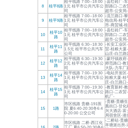
桂平线路 7:00--18:00
-县红砖厂-
8
桂平8路
1元 桂平市公共汽车公
部路口-二农
司
超市-公安局
桂平线路 7:00--18:00
-流兰路口-
9
桂平9路
1元 桂平市公共汽车公
电信局-桂平
司
市-商贸城-
桂平线路 7:00--18:00
-县红砖厂-
桂平10
10
1元 桂平市公共汽车公
部路口-二农
路
司
超市-公安局
桂平线路 6:30--18:30
-长安工业区
桂平11
11
1.5元 桂平市公共汽车
贸-桂粮大厦
路
公司
山庄-白兰路
桂平线路 6:30--19:30
-蒙圩镇政府
桂平12
12
2元 桂平市公共汽车公
师范路口-教
路
司
大队-力车厂
桂平线路 7:00--19:30
-电站开发区
桂平14
13
1元 桂平市公共汽车公
桂粮大厦-桂
路
司
庄-白兰路口
桂平线路 7:00--19:30
-教育新村-
桂平15
14
1元 桂平市公共汽车公
路口-二农贸
路
司
机厂-
-贵糖-贵糖
市区线路 贵糖-191医
凰街口-甘化
15
1路
院 夏6:40-20:30冬6:4
兴大酒店-富
0-20:00 公交公司
局宿舍区-港
-二桥站-贵
市区线路 二桥-西江化
羊塘派出所-
16
2路
工厂 夏6:50-20:30冬6: