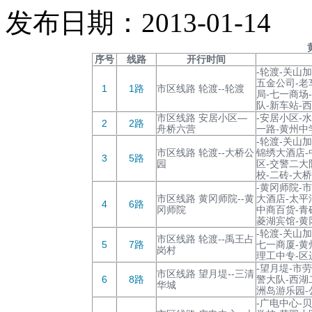
发布日期：2013-01-14
序号
线路
开行时间
-轮渡-关山
五金公司-老
1
1路
市区线路 轮渡--轮渡
局-七一商场
队-新车站-
市区线路 安居小区—
-安居小区-
2
2路
舟桥六营
一路-黄州中
-轮渡-关山
市区线路 轮渡--大桥公
锦绣大酒店-
3
5路
园
区-交警二大
校-二砖-大桥
-黄冈师院-
市区线路 黄冈师院--黄
大酒店-太平
4
6路
冈师院
中商百货-青
菱湖宾馆-黄
-轮渡-关山
市区线路 轮渡--禹王占
5
7路
七一商厦-黄
岗村
理工中专-区
-望月堤-市
市区线路 望月堤--三清
6
8路
警大队-西湖
华城
洲岛游乐园-
-广电中心-