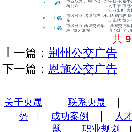
市区线路 广电中心--大
学校-花园小
7
9路
桥公园
冈中学-市电
江派出所-大
市区线路 堵城白衣--小
-堵城白衣-
8
10路
东门
老车站-黄冈
市区线路 商城交通学
-商城交通学
9
15路
校--黄冈师院
府-水利局-
共
上一篇：
荆州公交广告
下一篇：
恩施公交广告
|
|
关于央晟
联系央晟
|
|
势
成功案例
人
题
|
职业规划