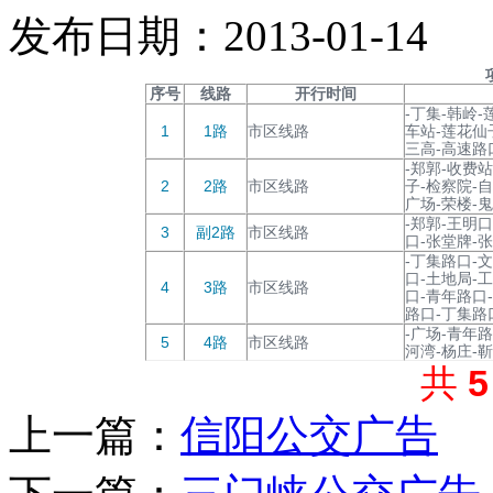
发布日期：2013-01-14
序号
线路
开行时间
-丁集-韩岭
1
1路
市区线路
车站-莲花仙
三高-高速路
-郑郭-收费
2
2路
市区线路
子-检察院-
广场-荣楼-鬼
-郑郭-王明
3
副2路
市区线路
口-张堂牌-
-丁集路口-
口-土地局-
4
3路
市区线路
口-青年路口
路口-丁集路
-广场-青年路
5
4路
市区线路
河湾-杨庄-靳
共
上一篇：
信阳公交广告