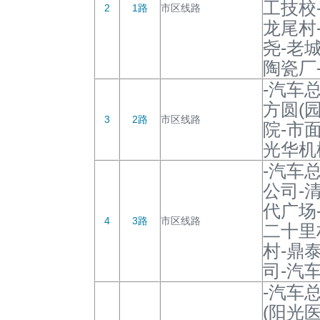
工技校
2
1路
市区线路
龙尾村
尧-老
陶瓷厂
-汽车
方圆(
3
2路
市区线路
院-市
光华机
-汽车
公司-
代广场
4
3路
市区线路
二十里
村-鼎
司-汽
-汽车
(阳光