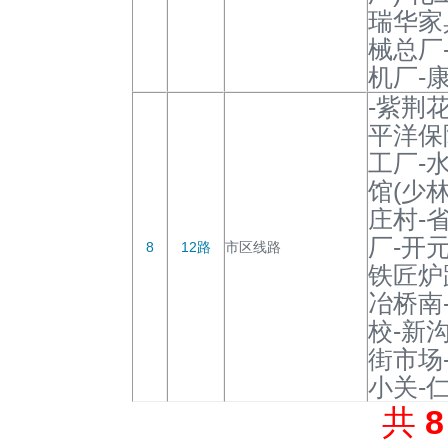
瑞华家
械总厂
机厂-
-紫荆
平洋保
工厂-
馆(少
庄村-
厂-开元
8
12路
市区线路
铁匠炉
冶桥南
校-新
街市场
小关-
共