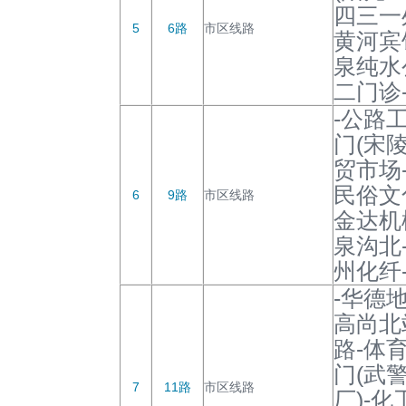
四三一
5
6路
市区线路
黄河宾
泉纯水
二门诊
-公路
门(宋
贸市场
民俗文
6
9路
市区线路
金达机
泉沟北
州化纤
-华德
高尚北
路-体
门(武
7
11路
市区线路
厂)-