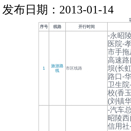
发布日期：2013-01-14
序号
线路
开行时间
-永昭
医院-
市手拖
高速路
旅游路
坝(长虹
1
市区线路
线
路口-华
卫生院
校(香
(刘镇
-汽车
昭陵西
信用社