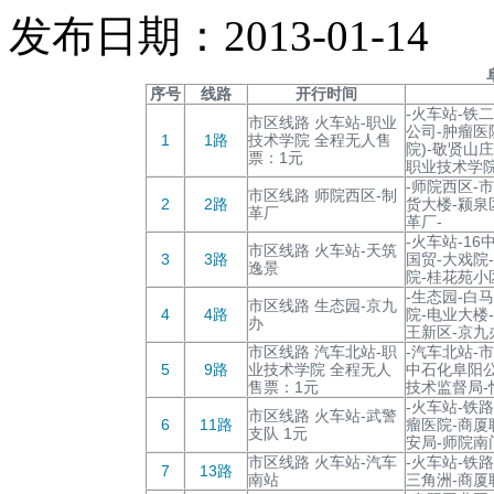
发布日期：2013-01-14
序号
线路
开行时间
-火车站-铁
市区线路 火车站-职业
公司-肿瘤医
1
1路
技术学院 全程无人售
院)-敬贤山
票：1元
职业技术学院
-师院西区-
市区线路 师院西区-制
2
2路
货大楼-颍泉
革厂
革厂-
-火车站-1
市区线路 火车站-天筑
3
3路
国贸-大戏院
逸景
院-桂花苑小
-生态园-白
市区线路 生态园-京九
4
4路
院-电业大楼
办
王新区-京九
市区线路 汽车北站-职
-汽车北站-
5
9路
业技术学院 全程无人
中石化阜阳公
售票：1元
技术监督局-
-火车站-铁
市区线路 火车站-武警
6
11路
瘤医院-商厦
支队 1元
安局-师院南
市区线路 火车站-汽车
-火车站-铁
7
13路
南站
三角洲-商厦