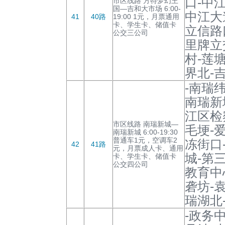
口-中
市区线路 方特梦幻王
国—吉和大市场 6:00-
中江大
41
40路
19:00 1元，月票通用
卡、学生卡、储值卡
立信路
公交三公司
里牌立
村-莲
界北-
-南瑞
南瑞新
江区检
市区线路 南瑞新城—
毛埂-
南瑞新城 6:00-19:30
普通车1元，空调车2
冻街口
42
41路
元，月票成人卡、通用
城-第
卡、学生卡、储值卡
公交四公司
教育中
砻坊-
瑞湖北
-政务