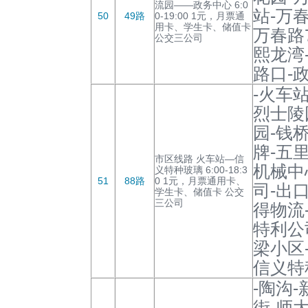
流园——政务中心 6:0
站-万
50
49路
0-19:00 1元，月票通
用卡、学生卡、储值卡
万春路
公交三公司
熙龙湾
路口-
-火车
烈士陵
园-钱
牌-五
市区线路 火车站—信
机械中
义特种玻璃 6:00-18:3
51
88路
0 1元，月票通用卡、
司-出
学生卡、储值卡 公交
三公司
得物流
特利公
梁小区
信义特
-陶沟
街-师