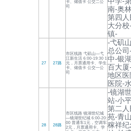
中学-
卡、储值卡 公交二公
司
南-奥
第四人
大分校
镇-
-弋矶
总公司
市区线路 弋矶山—弋
中-银
江新生活 6:00-19:30 1
27
27路
元，月票通用卡、学生
百大厦
卡、储值卡 公交一公
司
地区医
医院-
-镜湖
站-小
第二人
市区线路 镜湖世纪城
苑-青
—镜湖世纪城 6:00-20:
00 普通车1元，空调车
稼祥纪
28
28路
2元，月票通用卡、学