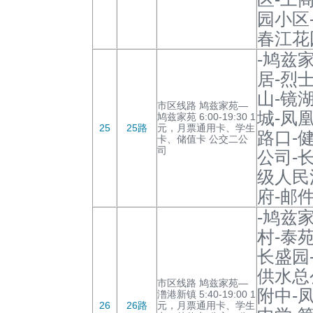
园小区
春江花
-鸠兹
居-烈
山-镜
市区线路 鸠兹家苑—
城-凤
鸠兹家苑 6:00-19:30 1
25
25路
元，月票通用卡、学生
路口-
卡、储值卡 公交二公
司
公司-
级人民
府-邮
-鸠兹
村-泰
长盛园
供水总
市区线路 鸠兹家苑—
附中-
澛港新镇 5:40-19:00 1
26
26路
元，月票通用卡、学生