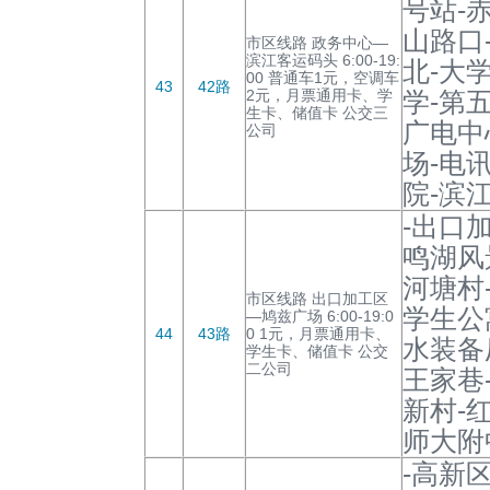
号站-
山路口
市区线路 政务中心—
滨江客运码头 6:00-19:
北-大
00 普通车1元，空调车
43
42路
2元，月票通用卡、学
学-第
生卡、储值卡 公交三
广电中
公司
场-电
院-滨
-出口
鸣湖风
河塘村
市区线路 出口加工区
学生公
—鸠兹广场 6:00-19:0
44
43路
0 1元，月票通用卡、
水装备
学生卡、储值卡 公交
二公司
王家巷
新村-
师大附
-高新