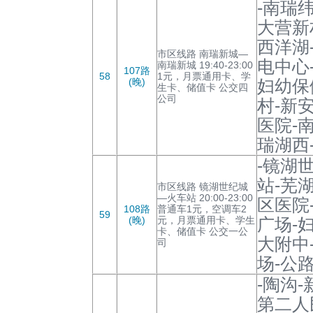
-南瑞
大营新
西洋湖
市区线路 南瑞新城—
电中心
南瑞新城 19:40-23:00
107路
58
1元，月票通用卡、学
(晚)
妇幼保
生卡、储值卡 公交四
公司
村-新
医院-
瑞湖西
-镜湖
站-芜
市区线路 镜湖世纪城
—火车站 20:00-23:00
区医院
108路
普通车1元，空调车2
59
(晚)
元，月票通用卡、学生
广场-
卡、储值卡 公交一公
大附中
司
场-公
-陶沟
第二人