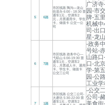
广济寺
市区线路 陶沟—龙山
园-市
街道办 6:00 - 18:30 普
通车1元，空调车2
牌-五
5
6路
元，月票通用卡、学生
机械中
卡、储值卡 公交一公
司
司-出
星-龙
-政务
号站-
市区线路 政务中心—
山路口
弋矶山 6:00-19:30 普
通车1元，空调车2
口-北
6
7路
元，月票成人卡、通用
学-第
卡、学生卡、储值卡
公交三公司
园-公
工业学
-公交
市区线路 公交二公司-
公司-
大砻坊 5:30-22:00 普
通车1元，空调车2
美食街
7
1路