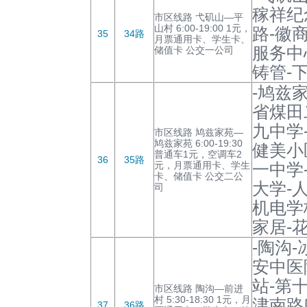
稼祥纪
市区线路 弋矶山—平
山村 6:00-19:00 1元，
路-徽
35
34路
月票通用卡、学生卡、
服务中
储值卡 公交一公司
铸管-
-鸠兹
省煤田
九中学
市区线路 鸠兹家苑—
鸠兹家苑 6:00-19:30
健美小
普通车1元，空调车2
36
35路
元，月票通用卡、学生
一中学
卡、储值卡 公交二公
大学-
司
机电学
家居-
-陶沟
安中医
站-第
市区线路 陶沟—前进
村 5:30-18:30 1元，月
津南路
37
36路