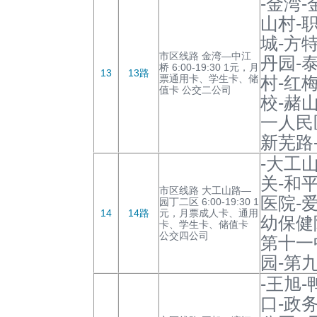
-金湾
山村-
城-方
市区线路 金湾—中江
丹园-
桥 6:00-19:30 1元，月
13
13路
票通用卡、学生卡、储
村-红
值卡 公交二公司
校-赭
一人民
新芜路
-大工
关-和
市区线路 大工山路—
医院-
园丁二区 6:00-19:30 1
14
14路
元，月票成人卡、通用
幼保健
卡、学生卡、储值卡
公交四公司
第十一
园-第
-王旭
口-政