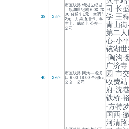
火车站
市区线路 镜湖世纪城
司-长
—镜湖世纪城 6:00-20:
00 普通车1元，空调车
学-王
39
38路
2元，月票通用卡、学
青山街
生卡、储值卡 公交一
公司
第二人
心-小
镜湖世
-陶沟
广济寺
园-市
市区线路 陶沟—裕溪
40
39路
口 6:00-18:00 全程5元
收费站
公交一公司
府-沈
铁桥-
-方特
国西-
河清路