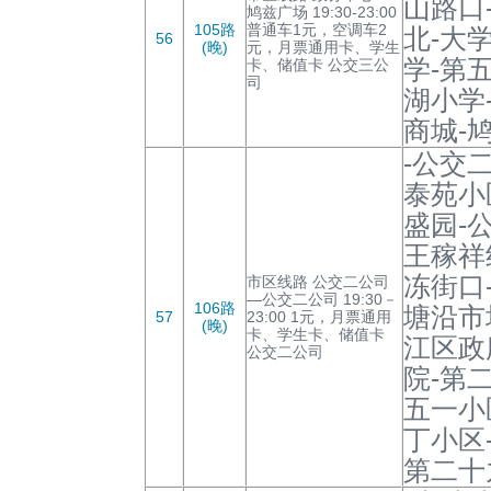
山路口
鸠兹广场 19:30-23:00
105路
普通车1元，空调车2
北-大
56
(晚)
元，月票通用卡、学生
学-第
卡、储值卡 公交三公
司
湖小学
商城-
-公交
泰苑小
盛园-
王稼祥
冻街口
市区线路 公交二公司
—公交二公司 19:30－
106路
塘沿市
57
23:00 1元，月票通用
(晚)
卡、学生卡、储值卡
江区政
公交二公司
院-第
五一小
丁小区
第二十