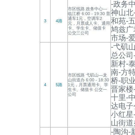
-政务
市区线路 政务中心—
神山北
临江桥 6:00 - 19:30 普
通车1元，空调车2
和苑-
3
4路
元，月票成人卡、通用
鸠兹广
卡、学生卡、储值卡
公交三公司
市场-
-弋矶
总公司
新村-
南-方
市区线路 弋矶山—龙
桥-职
山街道办 6:00 - 18:30
4
5路
1元，月票通用卡、学
晋家楼
生卡、储值卡 公交一
公司
十里-
达电子
小红星
山街道
-陶沟