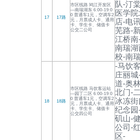
队-汀
市区线路 鸠江开发区
—南瑞湖东 6:00-19:0
医学院
0 普通车1元，空调车2
17
17路
元，月票成人卡、通用
店-电
卡、学生卡、储值卡
芜路-
公交二公司
江桥南
南瑞湖
校-南
-马饮
庄丽城
道-奥
市区线路 马饮客运站
北门-
—园丁二区 6:00-19:0
0 普通车1元，空调车2
冰冻街
18
18路
元，月票成人卡、通用
纪念园
卡、学生卡、储值卡
公交四公司
矶山-
公司-
区-