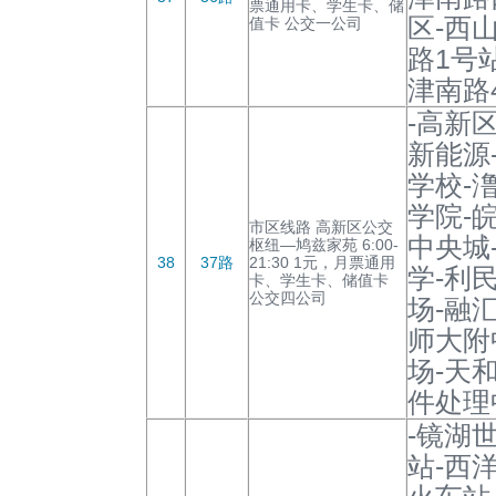
票通用卡、学生卡、储
区-西
值卡 公交一公司
路1号
津南路
-高新
新能源
学校-
学院-
市区线路 高新区公交
中央城
枢纽—鸠兹家苑 6:00-
38
37路
21:30 1元，月票通用
学-利
卡、学生卡、储值卡
公交四公司
场-融
师大附
场-天
件处理
-镜湖
站-西