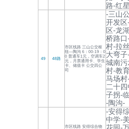
路-红
-三山
开发区
区-龙
桥路口
村-拉
市区线路 三山公交枢
纽—陶沟 6：00-19：0
大弯子
0 普通车1元，空调车2
49
48路
元，月票通用卡、学生
城南污
卡、储值卡 公交四公
村-教
司
马场村
二十四
子拐-
-陶沟-
-安得
中学-
花园-
市区线路 安得综合物