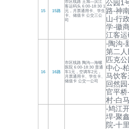
公园1
市区线路 王旭—滨江
客运码头 6:00-18:30 1
路-神
15
15路
元，月票通用卡、学生
卡、储值卡 公交三公
山-行
司
学-徽
江客运
-陶沟
第二人
匹克公
市区线路 陶沟—海螺
中心-
医院 6:00-18:30 普通
16
16路
车1元，空调车2元，
马饮客
月票通用卡、学生卡、
储值卡 公交一公司
回然园
官平桥
村-白
-鸠江
垾-聚
院-十