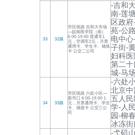
-吉和
南-莲
区政府
市区线路 吉和大市场
苑-公
—皖南医学院（南）
6:00-19:00 普通车1
电中心
33
32路
元，空调车2元，月票
子街-
通用卡、学生卡、储值
卡 公交二公司
妇科医
第二十
城-马
-六处
北京中
市区线路 六处小区—
五人民
新市口 6:00-19:00 1
34
33路
元，月票通用卡、学生
学-人
卡、储值卡 公交三公
司
园-柳
冰冻街
-弋矶