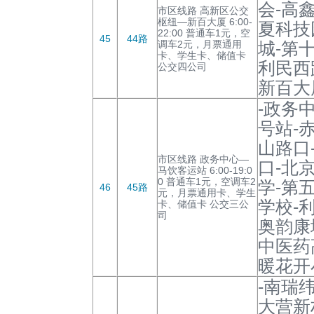
会-高
市区线路 高新区公交
枢纽—新百大厦 6:00-
夏科技
22:00 普通车1元，空
45
44路
调车2元，月票通用
城-第
卡、学生卡、储值卡
利民西
公交四公司
新百大
-政务
号站-
山路口
市区线路 政务中心—
口-北
马饮客运站 6:00-19:0
0 普通车1元，空调车2
学-第
46
45路
元，月票通用卡、学生
学校-
卡、储值卡 公交三公
司
奥韵康
中医药
暖花开
-南瑞
大营新