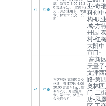
璃—新市口 6:00-19:3
业-奇
0 普通车1元，空调车2
23
23路
元，月票通用卡、学生
科创中
卡、储值卡 公交二公
构-职
司
城-方
丹园-
村-红
大附中
市口-
-高新
天量子
文津西
路-第
市区线路 高新区公交
枢纽—春江花园 6:00-
奥林匹
20:00 普通车1元，空
24
24路
调车2元，月票通用
门-二
卡、学生卡、储值卡
店-凤
公交四公司
区-工