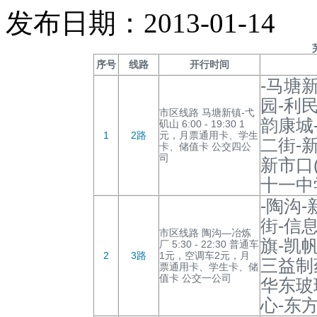
发布日期：2013-01-14
序号
线路
开行时间
-马塘
园-利
市区线路 马塘新镇-弋
韵康城
矶山 6:00 - 19:30 1
1
2路
元，月票通用卡、学生
二街-
卡、储值卡 公交四公
司
新市口
十一中
-陶沟
街-信
市区线路 陶沟—冶炼
旗-凯
厂 5:30 - 22:30 普通车
2
3路
1元，空调车2元，月
三益制
票通用卡、学生卡、储
值卡 公交一公司
华东玻
心-东