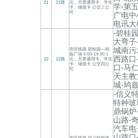
21
21路
元，月票通用卡、学生
学-第
卡、储值卡 公交三公
司
广电中
电讯大
-碧桂
大弯子
城南污
市区线路 碧桂园—鸠
兹广场 6:00-19:00 1
西路口
22
22路
元，月票通用卡、学生
卡、储值卡 公交四公
口-马
司
天主教
城-鸠
-信义
特种玻
鼎锅炉
山路-
汽车电
山路口
市区线路 信义特种玻