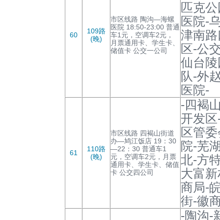
匹克公
医院-
市区线路 陶沟—海螺
医院 18:50-23:00 普通
109路
津南路
60
车1元，空调车2元，
(晚)
月票通用卡、学生卡、
区-公
储值卡 公交一公司
仙台陵
队-外
医院-
-四褐
开发区
区管委
市区线路 四褐山街道
办—鸠江饭店 19：30
院-芜
110路
—22：30 普通车1
61
(晚)
元，空调车2元，月票
北-方
通用卡、学生卡、储值
大富新
卡 公交四公司
商局-
街-徽
-陶沟