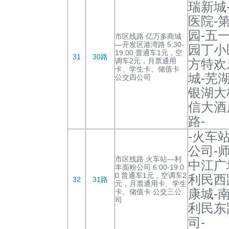
瑞新城
医院-
园-五
市区线路 亿万多商城
—开发区港湾路 5:30-
园丁小
19:00 普通车1元，空
31
30路
调车2元，月票通用
方特欢
卡、学生卡、储值卡
城-芜
公交四公司
银湖大
信大酒
路-
-火车
公司-
市区线路 火车站—利
中江广
丰面粉公司 6:00-19:0
0 普通车1元，空调车2
利民西
32
31路
元，月票通用卡、学生
康城-
卡、储值卡 公交三公
司
利民东
司-