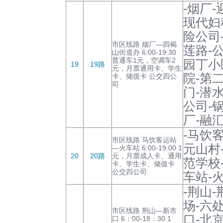
-烟厂
现代妇
险公司
市区线路 烟厂—四褐
莲路-
山街道办 6:00-19:30
普通车1元，空调车2
园丁小
19
19路
元，月票通用卡、学生
院-第
卡、储值卡 公交四公
司
门-潜
公司-
厂-融
-马饮
市区线路 马饮客运站
元山村
—火车站 6:00-19:00 1
20
20路
元，月票成人卡、通用
范学校
卡、学生卡、储值卡
公交四公司
车站-
-荆山
场-六
市区线路 荆山—新市
口-北
口 6：00-18：30 1