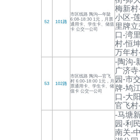
梅新村
市区线路 陶沟—年陡
小区-
6:08-18:30 1元，月票
52
101路
通用卡、学生卡、储值
里牌立
卡 公交一公司
口-湾
村-恒
万年村
-陶沟
广济寺
市区线路 陶沟—官飞
园-市
村 6:00-18:00 1元，月
53
102路
票通用卡、学生卡、储
牌-鸠
值卡 公交一公司
口-大
官飞村
-马塘
园-利
南关-