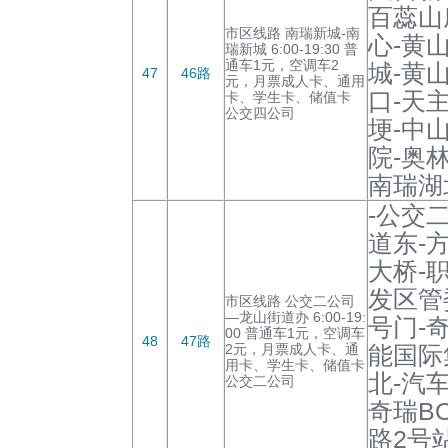
百蕊山
市区线路 南瑞新城-南
心-黄
瑞新城 6:00-19:30 普
通车1元，空调车2
城-黄
47
46路
元，月票成人卡、通用
口-天
卡、学生卡、储值卡
公交四公司
埂-中
院-奥
南瑞湖
-公交
道东-
大桥-
发区管
市区线路 公交二公司
—龙山街道办 6:00-19:
号门-
00 普通车1元，空调车
48
47路
2元，月票成人卡、通
能国际
用卡、学生卡、储值卡
北-汽
公交二公司
奇瑞B
路2号