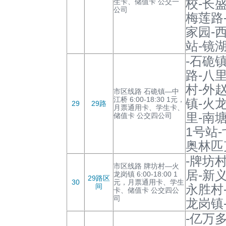
校-长
生卡、储值卡 公交一
公司
梅莲路
家园-
站-镜
-石硊
路-八
村-外
市区线路 石硊镇—中
江桥 6:00-18:30 1元，
镇-火
29
29路
月票通用卡、学生卡、
里-南
储值卡 公交四公司
1号站
奥林匹
-牌坊
市区线路 牌坊村—火
居-新
龙岗镇 6:00-18:00 1
29路区
30
元，月票通用卡、学生
间
永胜村
卡、储值卡 公交四公
司
龙岗镇
-亿万