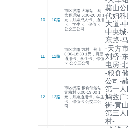
赭山公
市区线路 火车站—马
代妇科
饮客运站 5:30-20:00 1
10
10路
元，月票成人卡、通用
大道-
卡、学生卡、储值卡
公交三公司
中央城
东路-
-天方
市区线路 方村—荆山
6:00-18:30 1元，月票
刘桥-
11
11路
通用卡、学生卡、储值
电房-
卡 公交三公司
-粮食
公司-
第一人
市区线路 粮食储运站-
棠梅村 6:00-19:00 1
鸠兹广
12
12路
元，月票通用卡、学生
卡、储值卡 公交二公
街-黄
司
第三人
村-