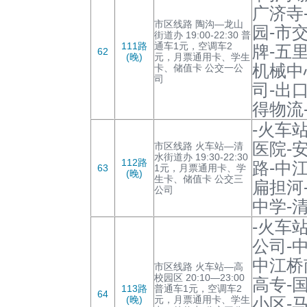
广济寺
市区线路 陶沟—龙山
园-市
街道办 19:00-22:30 普
111路
通车1元，空调车2
牌-五
62
(晚)
元，月票通用卡、学生
机械中
卡、储值卡 公交一公
司
司-出
得物流
-火车
医院-
市区线路 火车站—清
水街道办 19:30-22:30
112路
路-中
63
1元，月票通用卡、学
(晚)
生卡、储值卡 公交三
扁担河
公司
中学-
-火车
公司-
中江桥
市区线路 火车站—高
校园区 20:10—23:00
高专-
113路
普通车1元，空调车2
64
(晚)
元，月票通用卡、学生
小区-