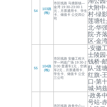
湖公园
市区线路 马塘新镇—
大附中
金湾 19:30-23:00 1
103路
54
元，月票通用卡、学生
(晚)
村-绿
卡、储值卡 公交四公
司
莲塘牡
北-华
院-齐
区-金湾
-安徽
士陵园
市区线路 安徽工程大
钱桥-
学—鸠兹广场 19:30-2
104路
3:00 普通车1元，空调
队-莲
55
(晚)
车2元，月票通用卡、
红旗-
学生卡、储值卡 公交
三公司
口-第
城-鸠
-政务
号站-
市区线路 政务中心—