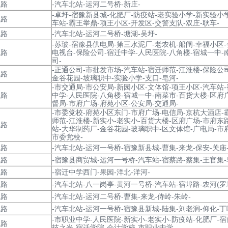
线路
-汽车北站-运河二号桥-新庄-
-卓圩-宿豫新县城-化肥厂-防疫站-老实验小学-新实验小
线路
车站-霸王举鼎-项王小区-开发区-交警支队-双庄-耿车-
线路
-汽车北站-运河二号桥-塘湖-吴圩-
-苏玻-宿豫县供电局-第三水泥厂-老农机-船闸-幸福小区
线路
电视台-保险公司-宿迁中学-人民医院-八角楼-宿城一中-
司-
-正通公司-市批发市场-汽车站-宿迁师范-江淮楼-保险公
线路
金谷花园-坡璃职中-实验小学-支口-皂河-
-市交通局-市公安局-新园小区-文体馆-项王小区-汽车站
线路
中学-人民医院-八角楼-宿城一中-南菜市-百货大楼-区府
督局-市府广场-府苑小区-公安局-交通局-
-市委党校-府苑小区东门-市府广场-电信局-京杭大酒店-
师范-江淮楼-新实小-老实小-百货大楼-区府广场-市府东
线路
站-大华制药厂-金谷花园-玻璃职中-区文体馆-广电局-市
市委党校-
线路
-汽车北站-运河一号桥-宿豫新县城-曹集-来龙-保安-关庙-
线路
-宿豫县商贸城-运河一号桥-汽车站-宿蔡路-蔡集-王官集-
线路
-宿迁中学西门-果园-洋北-洋河-
线路
-汽车北站-八一岗亭-黄河一号桥-汽车站-宿埠路-农河(罗圩
线路
-汽车北站-运河二号桥-曹集-来龙-侍岭-朱岭-
线路
-汽车北站-运河一号桥-宿豫县新城-陆集-刘老涧-仰化-丁
-市职业中学-人民医院-新实小-老实小-防疫站-化肥厂-
线路
技之光-宿迁学院-会计学校-市职业中学-