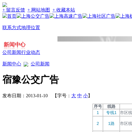
+ 留言反馈
+ 网站地图
+ 收藏本站
联系方式
地理位置
公司新闻
行业动态
新闻中心
公司新闻
宿豫公交广告
发布日期：2013-01-10 【字号：
大
中
小
】
序号
线路
1
专线1
市区
2
1路
市区