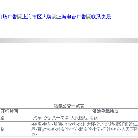
宿豫
公交一览表
开行时间
沿途停靠站点
线路
-汽车北站-八一岗亭-人民医院-南蔡-
-晓店-井头-船闸-老农机-水利大楼-汽车北站-宿迁宾馆(
线路
场-百货大楼-老实验小学-新实验小学-宿迁中学-人民医院
园-