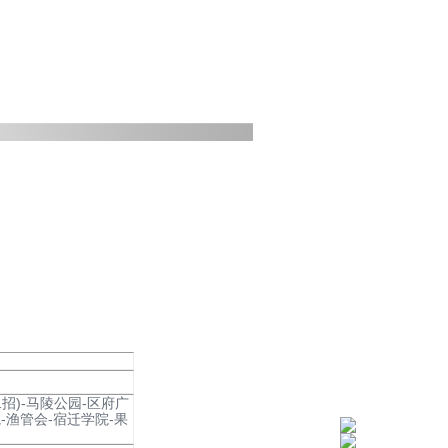
二招)-马陵公园-区府广
-渔管会-宿迁学院-果