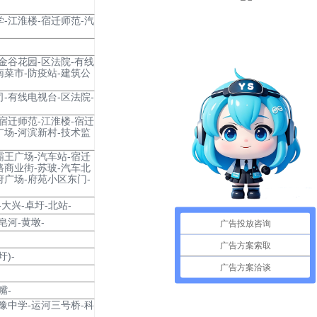
学-江淮楼-宿迁师范-汽
-金谷花园-区法院-有线
南菜市-防疫站-建筑公
司-有线电视台-区法院-
-宿迁师范-江淮楼-宿迁
广场-河滨新村-技术监
霸王广场-汽车站-宿迁
路商业街-苏玻-汽车北
府广场-府苑小区东门-
大兴-卓圩-北站-
皂河-黄墩-
广告投放咨询
广告方案索取
)-
广告方案洽谈
嘴-
宿豫中学-运河三号桥-科