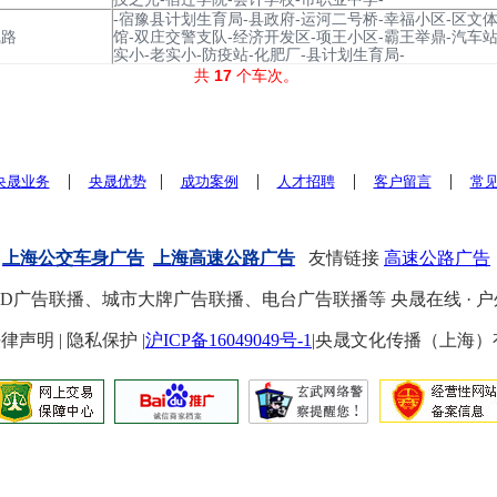
-宿豫县计划生育局-县政府-运河二号桥-幸福小区-区文体
线路
馆-双庄交警支队-经济开发区-项王小区-霸王举鼎-汽车站
实小-老实小-防疫站-化肥厂-县计划生育局-
共
17
个车次。
|
|
|
|
|
央晟业务
央晟优势
成功案例
人才招聘
客户留言
常
上海公交车身广告
上海高速公路广告
友情链接
高速公路广告
ED广告联播、城市大牌广告联播、电台广告联播等
央晟在线 · 户
 | 法律声明 | 隐私保护 |
沪ICP备16049049号-1
|央晟文化传播（上海