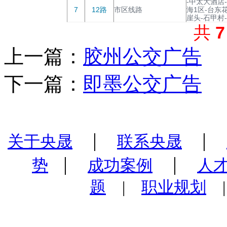
-中太大酒店
7
12路
市区线路
海1区-台东
崖头-石甲村
共
上一篇：
胶州公交广告
下一篇：
即墨公交广告
|
|
关于央晟
联系央晟
|
|
势
成功案例
人
题
|
职业规划