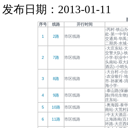
发布日期：2013-01-11
序号
线路
开行时间
-丙村-铁山
处-第一中学
1
2路
市区线路
交通局-华禹
二期房-水城
-大庄东站-
交警大队)-
2
7路
市区线路
小学-职业中
头南站-双大
酒店)-小哨
-大台村-小
-农业银行-
3
8路
市区线路
市-孙家滩-
海小学-
-泰山路(保赫
4
9路
市区线路
路(伟伦生物
庄东站-
-奥海园-泰
5
10路
市区线路
南站-大荒村
-中太大酒店
6
11路
市区线路
上海路南(百
环路-大庄西