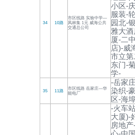
小区-
服装-
市区线路 实验中学—
园北-
34
10路
凤林集 1元 威海公共
交通总公司
雅大酒
厦-二
店)-
市立第
东门-
学-
-岳家
市区线路 岳家庄—华
染织-
35
11路
能电厂
区-海埠
-火车
大厦)
房地产
心-中