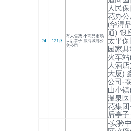
人民保
花办公
(华浔
通)-
有人售票 小商品市场
太平保
24
121路
→后亭子 威海城郊公
交公司
园家具
火车站
大酒店
大厦)
公司-
山小镇
温泉医
花集团
后亭子
-实验