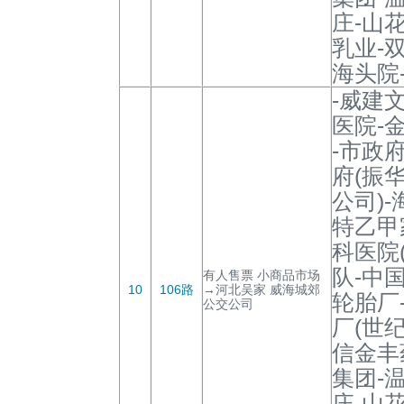
庄-山
乳业-双
海头院
-威建
医院-
-市政
府(振
公司)
特乙甲
科医院
队-中
有人售票 小商品市场
10
106路
→河北吴家 威海城郊
轮胎厂
公交公司
厂(世纪
信金丰
集团-
庄-山