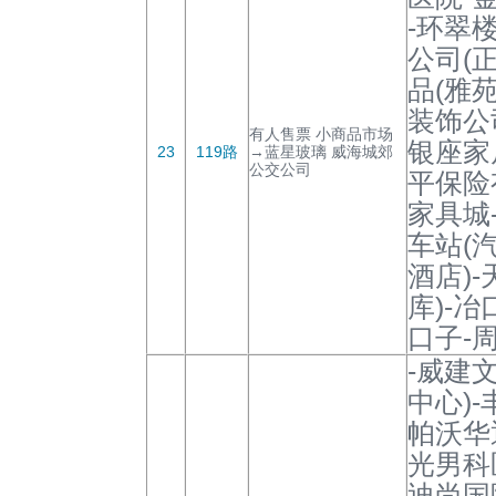
-环翠
公司(
品(雅
装饰公
有人售票 小商品市场
银座家
23
119路
→蓝星玻璃 威海城郊
公交公司
平保险
家具城
车站(
酒店)
库)-冶
口子-
-威建
中心)
帕沃华
光男科
迪尚国