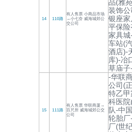
品(雅
装饰公
有人售票 小商品市场
银座家
14
110路
→小七夼 威海城郊公
交公司
平保险
家具城
车站(
酒店)
库)-冶
草庙子
-华联
公司(
特乙甲
科医院
有人售票 华联商厦→
队-中
15
111路
百尺所 威海城郊公交
公司
轮胎厂
厂(世纪