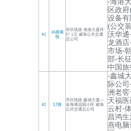
-海港
区政府
设备有
(公交
市区线路 海港大厦环
16路南
沃华通
41
行 1元 威海公共交通
线
总公司
龙酒店
市场-
部-长
中国旅
-鑫城
际公司
洲老窖
天福医
市区线路 鑫城大厦—
42
17路
金海滩花园小区 威海
云村-
公共交通总公司
昌鸿生
燕电脑