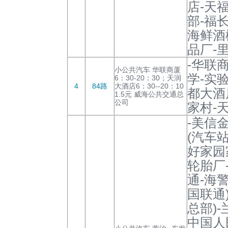
店-天
部-福
海鲜酒
品厂-里
-华联
小公共汽车 华联商厦
学-实
6：30-20：30；天润
4
84路
大酒店6：30--20：10
都大酒
1.5元 威海公共交通总
公司
家村-
-美信
(汽车站
好家园
轮胎厂
通-海
国联通
总部)
中国人