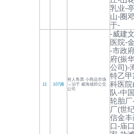
乳业-
山-圈
于-
-威建
医院-
-市政
府(振
公司)
特乙甲
有人售票 小商品市场
科医院
11
107路
→泊于 威海城郊公交
公司
队-中
轮胎厂
厂(世纪
信金丰
口-庙口