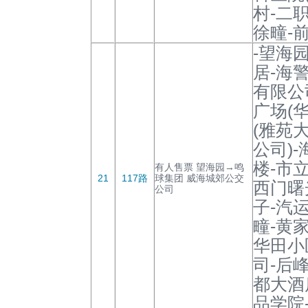
村-二职
徐疃-
-望海
居-海
有限公
广场(
(雅苑
公司)
楼-市
有人售票 望海园→鸣
21
117路
球集团 威海城郊公交
西门曙
公司
子-汽
疃-黄
华田小
司-后峰
都大酒
品学院