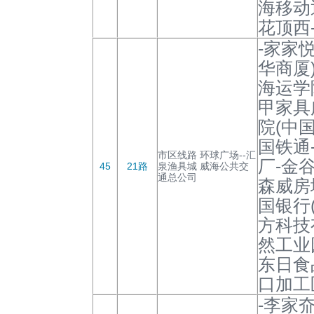
海移动
花顶西
-家家
华商厦
海运学
甲家具
院(中
国铁通
市区线路 环球广场--汇
厂-金
45
21路
泉渔具城 威海公共交
通总公司
森威房
国银行
方科技
然工业
东日食
口加工
-李家