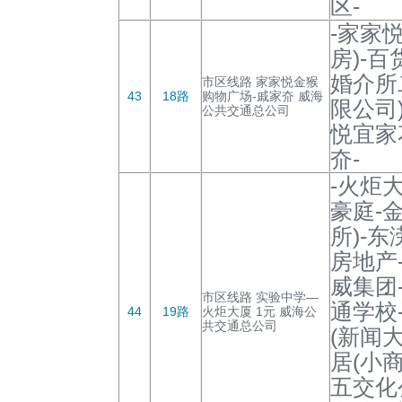
区-
-家家
房)-
婚介所
市区线路 家家悦金猴
43
18路
购物广场-戚家夼 威海
限公司
公共交通总公司
悦宜家
夼-
-火炬
豪庭-
所)-
房地产
威集团
市区线路 实验中学—
通学校
44
19路
火炬大厦 1元 威海公
共交通总公司
(新闻
居(小
五交化