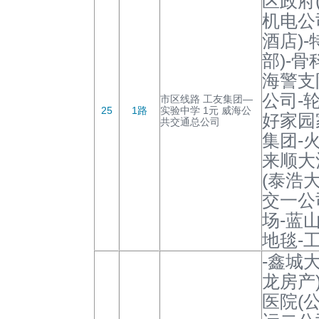
区政府
机电公
酒店)
部)-骨
海警支
公司-
市区线路 工友集团—
25
1路
实验中学 1元 威海公
好家园
共交通总公司
集团-
来顺大
(泰浩
交一公
场-蓝
地毯-
-鑫城
龙房产
医院(