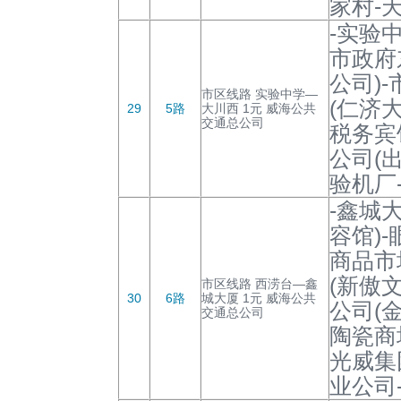
家村-
-实验中
市政府
公司)
市区线路 实验中学—
(仁济
29
5路
大川西 1元 威海公共
交通总公司
税务宾
公司(
验机厂
-鑫城
容馆)
商品市
(新傲
市区线路 西涝台—鑫
30
6路
城大厦 1元 威海公共
公司(
交通总公司
陶瓷商
光威集
业公司