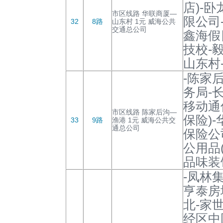
店)-
市区线路 华联商厦—
限公司
32
8路
山东村 1元 威海公共
交通总公司
鑫海假
技校-
山东村
-陈家
务局-
移动通
市区线路 陈家后沟—
保险)
33
9路
渔港 1元 威海公共交
通总公司
保险公
公用品
品味装
-凤林
亨泰房
北-家
经区中