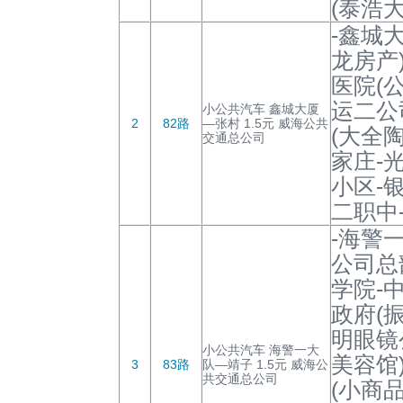
(泰浩
-鑫城
龙房产
医院(
运二公
小公共汽车 鑫城大厦
2
82路
—张村 1.5元 威海公共
(大全
交通总公司
家庄-
小区-
二职中-
-海警
公司总
学院-
政府(
明眼镜
小公共汽车 海警一大
美容馆
3
83路
队—靖子 1.5元 威海公
共交通总公司
(小商