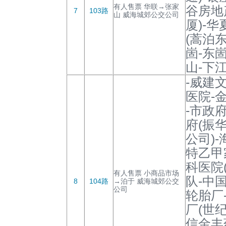
有人售票 华联→张家
谷房地
7
103路
山 威海城郊公交公司
厦)-
(蒿泊
崮-东
山-下江
-威建
医院-
-市政
府(振
公司)
特乙甲
科医院
有人售票 小商品市场
队-中
8
104路
→泊于 威海城郊公交
公司
轮胎厂
厂(世纪
信金丰