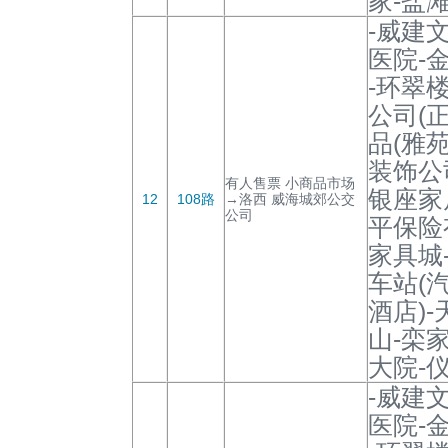
家-盐滩
-威建
医院-
-环翠
公司(
品(雅
装饰公
有人售票 小商品市场
银座家
12
108路
→洛西 威海城郊公交
公司
平保险
家具城
车站(
酒店)
山-栾家
大院-仪
-威建
医院-