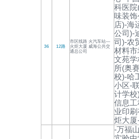
科医院
味装饰
店)-
公司)
司)-
市区线路 火汽车站—
36
12路
火炬大厦 威海公共交
材料市
通总公司
文苑学
所(奥
校)-
小区-
计学校
信息工
业印刷
炬大厦
-万福
实验中