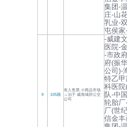
集团-
庄-山
乳业-双
屯侯家
-威建
医院-
-市政
府(振
公司)
特乙甲
科医院
有人售票 小商品市场
队-中
9
105路
→泊于 威海城郊公交
公司
轮胎厂
厂(世纪
信金丰
集团-