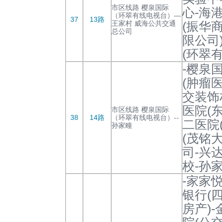
市区线路 樱泉国际
心-海
（环翠有线电视台）—
37
13路
王家村 威海公共交通
(振华
总公司
限公司
(环翠有
-樱泉
(肿瘤
交装饰
医院(
市区线路 樱泉国际
38
14路
（环翠有线电视台）--
二医院
孙家疃
(茂铭
司-兴
校-孙
-家家
银行(
房产)