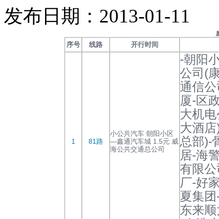
发布日期：2013-01-11
序号
线路
开行时间
-朝阳
公司(
通信公
厦-区
大机电
大酒店
小公共汽车 朝阳小区
总部)
1
81路
—鑫通汽车城 1.5元 威
海公共交通总公司
居-海
有限公
厂-好
夏集团
东来顺