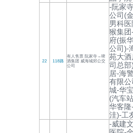
-阮家
公司(
男科医
猴集团
府(振
公司)
苑大酒
有人售票 阮家寺→啤
22
118路
酒集团 威海城郊公交
司总部
公司
居-海
有限公
城-华
(汽车
华客隆
洼)-
-威建
医院-