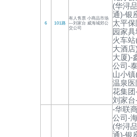
(华浔
通)-
有人售票 小商品市场
太平保
6
101路
—刘家台 威海城郊公
交公司
园家具
火车站
大酒店
大厦)
公司-
山小镇
温泉医
花集团
刘家台
-华联
公司-
(华浔
通)-