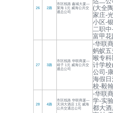
运二公
市区线路 鑫城大厦—
(大全
26
2路
莱海 1元 威海公共交
通总公司
家庄-
小区-
二职中
富甲花
-华联
蚂蚁五
喉专科
市区线路 华联商厦—
计学校
27
3路
靖子 1元 威海公共交
通总公司
公司-
海假日
校-毅
-华联
学-实
市区线路 华联商厦—
28
4路
天润大酒店 1元 威海
都大酒
公共交通总公司