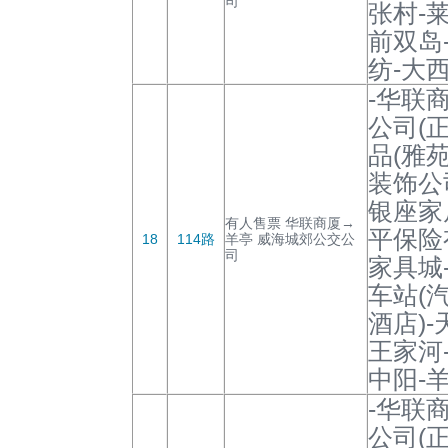
司
张村-
前双岛
纺-大西
-华联
公司(
品(雅
装饰公
银座家
有人售票 华联商厦→
平保险
18
114路
羊亭 威海城郊公交公
司
家具城
车站(
酒店)-
王家河
中阳-羊
-华联
公司(