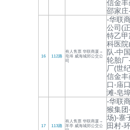
信金丰
邵家庄
-华联
公司(
特乙甲
科医院
队-中
有人售票 华联商厦→
16
112路
皂埠 威海城郊公交公
轮胎厂
司
厂(世纪
信金丰
口-庙
滩-皂埠
-华联
猴集团
场)-寨
有人售票 华联商厦→
田村-
17
113路
羊亭 威海城郊公交公