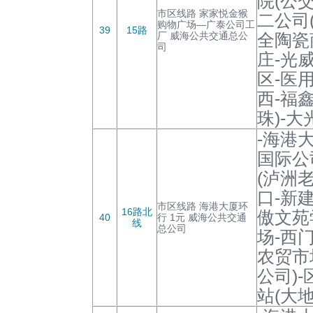
院(公
市区线路 家家悦金猴
二公司
购物广场—广泰公司工
39
15路
厂 威海公共交通总公
全陶瓷
司
庄-光
区-医
西-福
珠)-
-海港
国际公
(泸洲
口-新
市区线路 海港大厦环
16路北
傲文苑
40
行 1元 威海公共交通
线
总公司
场-西
农贸市
公司)
站(大地