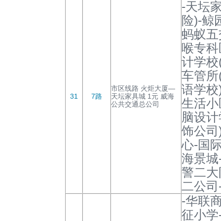
-天坛
险)-
蚂蚁五
喉专科
计学校(
车管所
语学校
市区线路 火炬大厦—
31
7路
天坛家具城 1元 威海
生活小
公共交通总公司
脑设计
饰公司
心-国
海景城
警二大
二公司
-华联
征小学