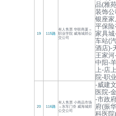
品(雅
装饰公
银座家
平保险
有人售票 华联商厦→
家具城
19
115路
职业学院 威海城郊公
交公司
车站(
酒店)-
王家河
中阳-
上-店
院-职
-威建
医院-
-市政
有人售票 小商品市场
府(振
20
116路
→东车门夼 威海城郊
公交公司
科医院