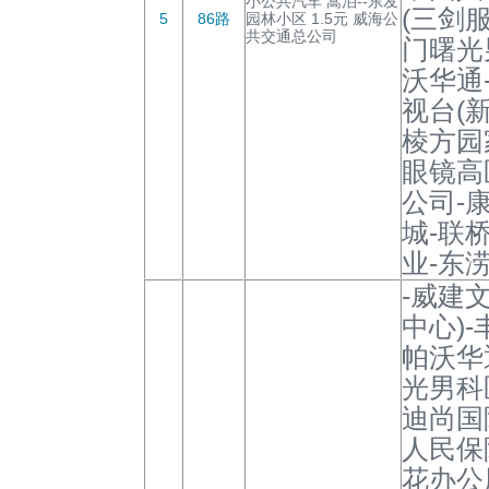
小公共汽车 蒿泊--东发
(三剑
5
86路
园林小区 1.5元 威海公
共交通总公司
门曙光
沃华通
视台(新
棱方园
眼镜高
公司-
城-联
业-东
-威建
中心)
帕沃华
光男科
迪尚国
人民保
花办公