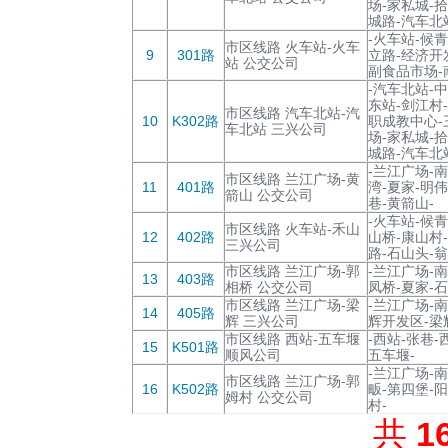
场-家私城-
城路-汽车北
-火车站-候
市区线路 火车站-火车
9
301路
立路-经济开
站 公交公司
副食品市场-
-汽车北站-
东站-剑江村
市区线路 汽车北站-汽
10
K302路
职成教中心-
车北站 三兴公司
场-家私城-
城路-汽车北
-兰江广场-
市区线路 兰江广场-黄
11
401路
湾-夏家-明
箭山 公交公司
巷-黄箭山-
-火车站-候
市区线路 火车站-禾山
12
402路
山桥-康山村
三兴公司
路-石山头-翁
市区线路 兰江广场-郭
-兰江广场-
13
403路
相桥 公交公司
凤桥-夏家-
市区线路 兰江广场-梁
-兰江广场-
14
405路
辉 三兴公司
辉开发区-梁
市区线路 西站-五车堰
-西站-张巷-
15
K501路
顺风公司
五车堰-
-兰江广场-
市区线路 兰江广场-郭
16
K502路
畈-第四堡-
姆村 公交公司
村-
共
1