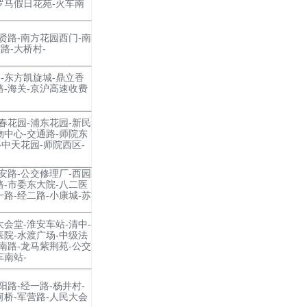
罗马假日花苑-火车南
集贤路-南方花园西门-南
路-大桥村-
-东方凯旋城-鼎立香
路-海关-京沪高速收费
富春花园-浦东花园-新民
物中心-交通路-师院东
-中天花园-师院西区-
西安路-公交修理厂-西园
路-市委东大院-八二医
一路-经二路-小康城-苏
大会堂-淮安车站-清中-
医院-水渡广场-中级法
济南路-龙马紫荆苑-公交
车南站-
阳路-经一路-杨井村-
河桥-军营路-人民大会