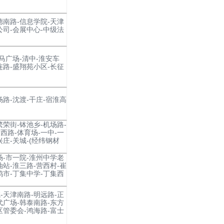
德南路-信息学院-天津
公司-会展中心-中级法
马广场-清中-淮安车
连路-盛翔苑小区-长征
杨路-沈渡-干庄-宿淮高
繁荣街-钵池乡-机场路-
西路-体育场-一中-一
庄-关城-(经纬钢材
场-市一院-淮州中学老
油站-淮三路-营西村-崔
鸽市-丁集中学-丁集西
-天津南路-明远路-正
代广场-韩泰南路-东方
区管委会-鸿海路-富士