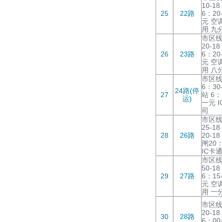
10-1
25
22路
6：20
元 空
用 九
市区线
20-1
26
23路
6：20
元 空
用 八
市区线
6：30
24路(停
27
站 6：
运)
一元 
司
市区线
25-1
28
26路
20-
闸20
IC卡
市区线
50-1
29
27路
6：15
元 空
用 一
市区线
20-1
30
28路
6：00