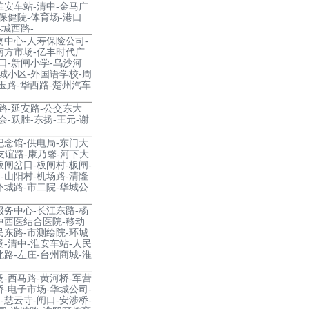
淮安车站-清中-金马广
保健院-体育场-港口
-城西路-
物中心-人寿保险公司-
南方市场-亿丰时代广
口-新闸小学-乌沙河
新城小区-外国语学校-周
玉路-华西路-楚州汽车
路-延安路-公交东大
会-跃胜-东扬-王元-谢
纪念馆-供电局-东门大
-友谊路-康乃馨-河下大
板闸岔口-板闸村-板闸-
-山阳村-机场路-清隆
环城路-市二院-华城公
服务中心-长江东路-杨
中西医结合医院-移动
民东路-市测绘院-环城
场-清中-淮安车站-人民
北路-左庄-台州商城-淮
场-西马路-黄河桥-军营
桥-电子市场-华城公司-
-慈云寺-闸口-安涉桥-