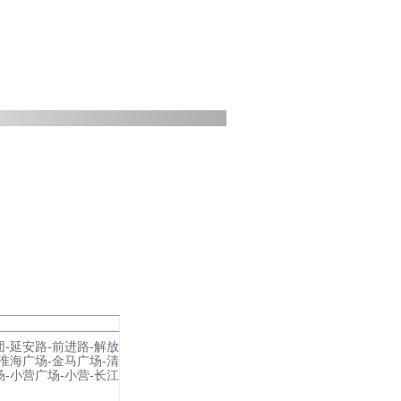
团-延安路-前进路-解放
-淮海广场-金马广场-清
场-小营广场-小营-长江