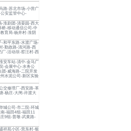
西马路-苏北市场-小营广
-公安监管中心-
场-淮剧团-清晏园-西大
涉桥-移动通信公司-中
教育局-杨井村-淮阴
子-和平东路-水渡广场-
-勤政路-清河路-西
奶厂-活动坝-窑汪村-西
-淮安车站-清中-金马广
院-会展中心-水务公
集团-威海路-二院开发
沂州水泥公司-新区实验
-公交修理厂-西安路-革
塘-杨庄-大闸-许渡大
-华城公司-市二院-环城
南-福田4组-福田11
庄9组-普墩-武黄路-
-盛祥苑小区-营东村-银