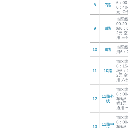
6：00
8
7路
6：40
元 I
市区线
00-2
9
8路
站6：0
2元 
用 三
市区线
10
9路
河6：2
市区线
6：15
11
10路
场6：2
2元 
用 六
市区线
6：00
11路外
12
车站6：
线
程1元
通用 
市区线
6：00
11路中
13
车站6：