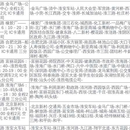
路 金马广场--公
中心 全程1元
-金马广场-清中-淮安车站-人民大会堂-军营路-黄河桥-
2元 IC卡通用
场-小营-长江西路-交专-淮师-长城加油站-淮三路-杜庄村
公司
路 橡胶厂——
-橡胶厂-淮钢集团-清江石化-城西路-化工新村-一品梅广
 6：10－20：3
街-北门桥-水门桥-淮海广场-新亚商城-金鹰购物中心-安
程一元 IC卡通用
西医结合医院-健康东路-八二新村-樱花园-淮涟路-淮阴区
公司
区政府-九江路-淮河路-
路 合肥北路--船
-合肥北路-洪福小区-东方丽景-南昌路-钵池山公园-大口
20－21：30 全
人寿保险公司-金鹰购物中心-新亚商城-淮海广场-利苑新村
 IC卡通用 三分
园饭店-西园广场-公交修理厂-西安路-市三院-团结村-牛
湖村-船闸-
路 富丽花园6：
-富丽花园-师院西区-中天花园-健康西路-市政府-淮海路
8：40--淮胜电缆
场-淮海广场-水门桥-闸口-六中-中医院-水渡广场-中级法
20-19：00 全
司-深圳路-职教中心-市公安局-济南路-龙马紫荆苑-公交
 空调车2元 IC卡
区医院-韩泰南路-迎宾大道-留学生创业园-东湖怡景苑-
八分公司
学校-汕头小区-淮胜电缆公司-
路 淮海广场6：
-淮海广场-利苑新村-勤政路-清河路-西园饭店-西园广场
8：10--码头镇
命村-富丽花园东门-桃花岛-西坝-沈渡-干庄-宿淮高速-桂
－18：30 全程2
桥-陶闸-码头镇-
C卡通用 三分公司
路 北京新村6：
-北京新村-交通局-五金市场-淮安车站-金马广场-水门桥
8：15--和平6：1
路-解放路-前进路-延安路-城南-柯山路-城南-城南五组-运
：00 全程2元 空
组-福田村-兴庄-关城19组-关城11组-关城-经纬钢材城-王
元 IC卡通用 一
三闸-和平街-和平-
司
路 淮安火车站
-淮安火车站-珠江路-淮河路-九江路-翔宇北道-东方花园