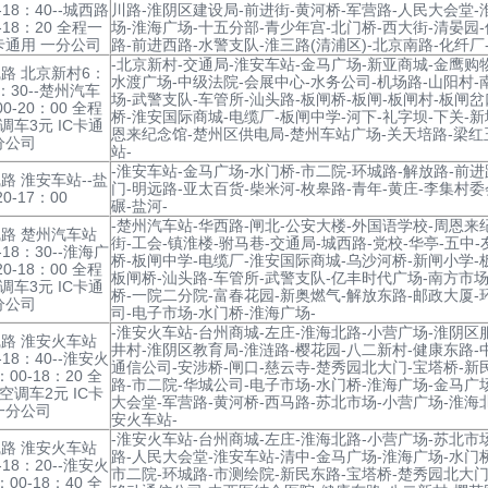
-18：40--城西路
川路-淮阴区建设局-前进街-黄河桥-军营路-人民大会堂-
-18：20 全程一
场-淮海广场-十五分部-青少年宫-北门桥-西大街-清晏园-
C卡通用 一分公司
路-前进西路-水警支队-淮三路(清浦区)-北京南路-化纤厂
-北京新村-交通局-淮安车站-金马广场-新亚商城-金鹰购
路 北京新村6：
水渡广场-中级法院-会展中心-水务公司-机场路-山阳村-
0：30--楚州汽车
场-武警支队-车管所-汕头路-板闸桥-板闸-板闸村-板闸岔
0-20：00 全程
桥-淮安国际商城-电缆厂-板闸中学-河下-礼字坝-下关-
空调车3元 IC卡通
恩来纪念馆-楚州区供电局-楚州车站广场-关天培路-梁红
分公司
站-
-淮安车站-金马广场-水门桥-市二院-环城路-解放路-前进
路 淮安车站--盐
门-明远路-亚太百货-柴米河-枚皋路-青年-黄庄-李集村委
0-17：00
碾-盐河-
-楚州汽车站-华西路-闸北-公安大楼-外国语学校-周恩来
路 楚州汽车站
街-工会-镇淮楼-驸马巷-交通局-城西路-党校-华亭-五中
-18：30--淮海广
桥-板闸中学-电缆厂-淮安国际商城-乌沙河桥-新闸小学-
0-18：00 全程
板闸桥-汕头路-车管所-武警支队-亿丰时代广场-南方市场
空调车3元 IC卡通
桥-一院二分院-富春花园-新奥燃气-解放东路-邮政大厦-
分公司
司-电子市场-水门桥-淮海广场-
-淮安火车站-台州商城-左庄-淮海北路-小营广场-淮阴区
路 淮安火车站
井村-淮阴区教育局-淮涟路-樱花园-八二新村-健康东路-
-18：40--淮安火
通信公司-安涉桥-闸口-慈云寺-楚秀园北大门-宝塔桥-新
00-18：20 全
路-市二院-华城公司-电子市场-水门桥-淮海广场-金马广
 空调车2元 IC卡
大会堂-军营路-黄河桥-西马路-苏北市场-小营广场-淮海
一分公司
安火车站-
-淮安火车站-台州商城-左庄-淮海北路-小营广场-苏北市
路 淮安火车站
路-人民大会堂-淮安车站-清中-金马广场-淮海广场-水门
-18：20--淮安火
市二院-环城路-市测绘院-新民东路-宝塔桥-楚秀园北大门
00-18：40 全