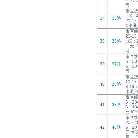
一元 
司
市区线
-18：
37
35路
20-1
C卡通
市区线
20-1
38
36路
城6：2
一元 
司
市区线
6：30
39
37路
6：30
司
市区线
10-1
40
38路
8-19
卡通用
市区线
6：20
41
39路
6：10
元 I
市区线
20－1
42
46路
6：20
元 空
用 二