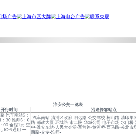
淮安
公交一览表
开行时间
沿途停靠站点
路 汽车南站5：
-汽车南站-清浦区政府-明远路-公交驾校-柯山路-清印集
1：30 淮师6：0
路-邮政大厦-环城路-市二院-华城公司-电子市场-水门桥
：00 全程1元 空
中-淮安车站-人民大会堂-军营路-黄河桥-西马路-苏北市
元 IC卡通用 一
西路-交专-淮师-
司