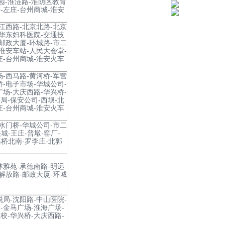
园-淮涟路-淮阴区教育
-左庄-台州商城-淮安
长江西路-北京北路-北京
-华东妇科医院-交通技
-邮政大厦-环城路-市二
-淮安车站-人民大会堂-
庄-台州商城-淮安火车
场-西马路-黄河桥-军营
桥-电子市场-华城公司-
广场-大庆西路-华兴桥-
局-保安公司-西坝-北
庄-台州商城-淮安火车
-水门桥-华城公司-市二
城-王庄-普墩-窑厂-
渠桥北南-罗李庄-北郭
林雅苑-承德南路-明远
-解放路-邮政大厦-环城
税局-沈阳路-中山医院-
-金马广场-淮海广场-
校-华兴桥-大庆西路-