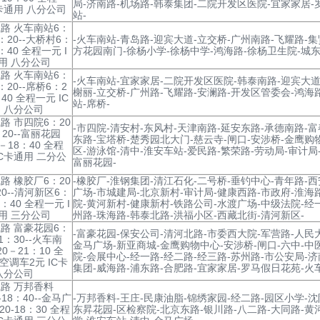
局-济南路-机场路-韩泰集团-二院开发区医院-宜家家居-
C卡通用 八分公司
站-
路 火车南站6：
8：20--大桥村6：
-火车南站-青岛路-迎宾大道-立交桥-广州南路-飞耀路-
8：40 全程一元 I
方花园南门-徐杨小学-徐杨中学-鸿海路-徐杨卫生院-城东
用 八分公司
路 火车南站6：
-火车南站-宜家家居-二院开发区医院-韩泰南路-迎宾大道
8：20--席桥6：2
榭丽-立交桥-广州路-飞耀路-安澜路-开发区管委会-鸿海
：40 全程一元 IC
站-席桥-
 八分公司
路 市四院6：20
-市四院-清安村-东风村-天津南路-延安东路-承德南路-
：20--富丽花园
东路-宝塔桥-楚秀园北大门-慈云寺-闸口-安涉桥-金鹰购
－18：40 全程
区-游泳馆-清中-淮安车站-爱民路-繁荣路-劳动局-审计局
IC卡通用 二分公
富丽花园-
路 橡胶厂6：20
-橡胶厂-淮钢集团-清江石化-二号桥-垂钓中心-青年路-
20--清河新区6：
广场-市城建局-北京新村-审计局-健康西路-市政府-淮海
18：40 全程一元 I
院-黄河新村-健康新村-铁路公司-水渡广场-中级法院-经
用 三分公司
州路-珠海路-韩泰北路-洪福小区-西藏北街-清河新区-
路 富豪花园6：
-富豪花园-保安公司-清河北路-市委西大院-军营路-人民
1：30--火车南
金马广场-新亚商城-金鹰购物中心-安涉桥-闸口-六中-中
0－21：10 全
院-会展中心-经一路-经二路-经三路-苏州路-市公安局-
 空调车2元 IC卡
集团-威海路-浦东路-合肥路-宜家家居-罗马假日花苑-火
八分公司
路 万邦香料
-18：40--金马广
-万邦香料-王庄-民康油脂-锦绣家园-经二路-园区小学-沈
20-18：30 全程
东昇花园-区检察院-北京东路-银川路-八二路-大同路-黄