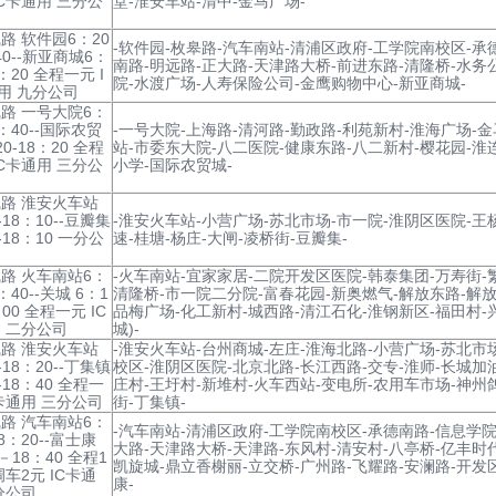
IC卡通用 三分公
堂-淮安车站-清中-金马广场-
路 软件园6：20
-软件园-枚皋路-汽车南站-清浦区政府-工学院南校区-承
40--新亚商城6：
南路-明远路-正大路-天津路大桥-前进东路-清隆桥-水务
8：20 全程一元 I
院-水渡广场-人寿保险公司-金鹰购物中心-新亚商城-
用 九分公司
路 一号大院6：
8：40--国际农贸
-一号大院-上海路-清河路-勤政路-利苑新村-淮海广场-金
0-18：20 全程
站-市委东大院-八二医院-健康东路-八二新村-樱花园-淮
IC卡通用 三分公
小学-国际农贸城-
路 淮安火车站
-18：10--豆瓣集
-淮安火车站-小营广场-苏北市场-市一院-淮阴区医院-王
-18：10 一分公
速-桂塘-杨庄-大闸-凌桥街-豆瓣集-
路 火车南站6：
-火车南站-宜家家居-二院开发区医院-韩泰集团-万寿街-
8：40--关城 6：1
清隆桥-市一院二分院-富春花园-新奥燃气-解放东路-解放
：00 全程一元 IC
品梅广场-化工新村-城西路-清江石化-淮钢新区-福田村-兴
 二分公司
城)-
路 淮安火车站
-淮安火车站-台州商城-左庄-淮海北路-小营广场-苏北市
-18：20--丁集镇
校区-淮阴区医院-北京北路-长江西路-交专-淮师-长城加
-18：40 全程一
庄村-王圩村-新堆村-火车西站-变电所-农用车市场-神州
C卡通用 三分公司
街-丁集镇-
路 汽车南站6：
-汽车南站-清浦区政府-工学院南校区-承德南路-信息学院
8：20--富士康
大路-天津路大桥-天津路-东风村-清安村-八亭桥-亿丰时
－18：40 全程1
凯旋城-鼎立香榭丽-立交桥-广州路-飞耀路-安澜路-开发
调车2元 IC卡通
康-
分公司