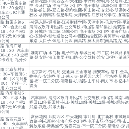
-富丽花园-师院西区-中天花园-审计局-劳动局-交通局-五
8：40--枚乘东路
中-金马广场-淮海广场-水门桥-电子市场-华城公司-市二
-18：30 全程1
放路-前进路-延安路-清印集团-柯山路-公交驾校-明远路
调车2元 IC卡通
校区-承德南路-信息学院-天津南路-江苏财经学院-通甫路
分公司
路 枚乘东路6：
-枚乘东路-通甫路-江苏财经学院-天津南路-信息学院-承
8：20--合肥北路
清浦区政府-明远路-公交驾校-柯山路-清印集团-延安路-
-18：40 全程1
厦-环城路-市二院-华城公司-电子市场-水门桥-淮海广场
调车2元 IC卡通
心-安涉桥-移动通信公司-中西医结合医院-黄河新村-健康
分公司
东路-大口子-钵池山公园-南昌路-莫太宾馆(南昌路店)-驾
路 淮海广场
-18：20--汽车南
-淮海广场-水门桥-电子市场-华城公司-市二院-环城路-邮
30-18：40 全程
路-延安路-清印集团-柯山路-公交驾校-淮安日报社-清浦
IC卡通用 九分公
路 北京新村6：
-北京新村-劳动局-交通局-五金市场-淮安车站-清中-金
8：30--车管所6：
物中心-安涉桥-闸口-慈云寺-楚秀园北大门-宝塔桥-新民
18：40（区间到板
园-市一院二分院-清隆桥-机场路-山阳村-南方市场-亿丰
：00） 全程一元
管所-
通用 八分公司
路 汽车南站5：
8：20--五墩大桥
-汽车南站-清浦区政府-明远路-公交驾校-柯山路-城南-城南
-18：40 全程1
福田11组-福田村-兴庄-关城19组-关城11组-关城-经纬钢
调车2元 IC卡通
武路-武墩-武墩大桥-
分公司
-富丽花园-师院西区-中天花园-审计局-北京新村-市城建
路 富丽花园6：
政路-利苑新村-淮海广场-水门桥-电子市场-华城公司-市
8：40---火车南站
解放东路-新奥燃气-富春花园-市一院二分院-清隆桥-深圳
-19：00 全程一