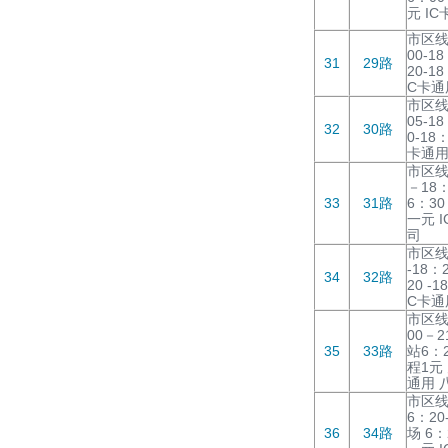
元 I
市区线
00-1
31
29路
20-1
C卡通
市区线
05-1
32
30路
0-18
卡通用
市区线
－18
33
31路
6：30
一元 
司
市区线
-18：
34
32路
20 -
C卡通
市区线
00－2
35
33路
站6：2
程1元
通用 
市区线
6：20
36
34路
场 6：