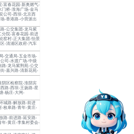
院-富春花园-新奥燃气-
水门桥-淮海广场-金马
安公司-西坝-北京西
场-香港路-小营派出
路-公交集团-龙马紫
二分院-富春花园-前进
-轮窑村-正大集团-怡景
区-清浦区政府-汽车
局-交通局-五金市场-
公司-水渡广场-中级
南路-龙马紫荆苑-公交
街-嘉兴路-清新花苑-
淮阴区检察院-淮阴宾
西路-西坝-王扬路-星
塘-杨庄-大闸-
环城路-解放路-前进
-枚皋路-青年-黄庄-
放路-前进路-延安路-
青年-黄庄-李集村委会-