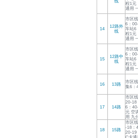
线
程1元
通用 
市区线
6：00
12路外
14
车站6：
线
程1元
通用 
市区线
6：00
12路中
15
车站6：
线
程1元
通用 
市区线
16
13路
集6：4
市区线
20-1
17
14路
6：40
元 空
用 九
市区线
-18：
18
15路
20-1
C卡通