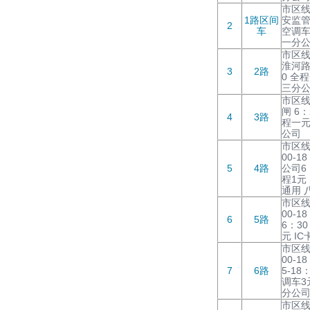
市区线
1路区间
安监管
2
车
空调车
一分
市区线
淮河路
3
2路
0 全
三分
市区线
闸 6：
4
3路
程一元
公司
市区线
00-1
5
4路
公司6：
程1元
通用 
市区线
00-1
6
5路
6：30
元 I
市区线
00-1
7
6路
5-18
调车3
分公
市区线