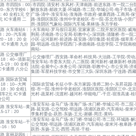
路 市四院6：00
-市四院-清安村-东风村-天津南路-前进东路-市一院二分
20--东方学校6：
解放东路-邮政大厦-环城路-市二院-华城公司-电子市场-
8：40 全程1元 空
广场-清中-淮安车站-淮海路-市政府-健康西路-工商局-保
元 IC卡通用 二
路-淮阴区医院-淮州中学老校区-市一院-苏北市场-小营广
司
所-淮阴区气象站-国际汽车城-果林场-东方学校-
路 火车南站6：
-火车南站-罗马假日花苑-宜家家居-二院开发区医院-威海
8：20--汽车南
荆苑-济南路-市公安局-职教中心-深圳路-清隆桥-市一院
0－18：20 全
小区-运河新村-前进路-延安路-清印集团-轮窑路-烟草库
 IC卡通用 九分
园-明远路-信息学院西门-承德南路-信息学院-工学院南校
南站-
路 公交修理厂
-公交修理厂-西安路-革命村-科技局-大治路-工学院-劳动
-18：40--清新花
淮安车站-市委东大院-八二医院-黄河新村-健康新村-铁路
5-19：00 全程
法院-会展中心-水务公司-深圳路-职教中心-市公安局-济
IC卡通用 八分公
集团-军星科技学校-市交警三大队-深圳东路-宁连路-西藏
路 国际农贸城
-18：10--大闸
-国际农贸城-长征小学-东方家园-淮师二附小-东昇花园-
-18：30 全程1
馆-市一院-淮州中学老校区-淮阴区医院-淮阴区三中-北京
调车2元 IC卡通
光村-蔬菜村-沈渡村-越河村-华能电厂-干庄-宿淮高速-桂
分公司
-淮安车站-金马广场-淮海广场-水门桥-华城公司-市二院-
路 淮安车站--黄
路-延安路-公交驾校-明远路-清浦区政府-汽车南站-柴米河
5-17：20
李集村委会-跃胜-东扬-王元-谢碾-周庄-黄码-
-淮安车站-金马广场-水门桥-华城公司-市二院-环城路-解
路 淮安车站--干
公交驾校-明远路-清浦区政府-汽车南站-柴米河-枚皋路-
0-16：50
跃胜-东扬-王元-西照-高坝-干校-
路 富丽花园6：