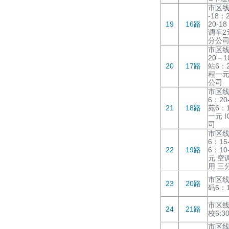
市区线
-18：
19
16路
20-1
调车2
分公
市区线
20－1
20
17路
站6：2
程一元
公司
市区线
6：20
21
18路
苑6：1
一元 
司
市区线
6：15
22
19路
6：10
元 空
用 三
市区线
23
20路
码6：1
市区线
24
21路
校6:3
市区线