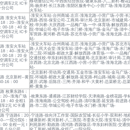
移动通信公司-中西医结合医院-健康东路-八二新村-樱花
 空调车2元 IC卡
局-杨井村-长江东路-淮阴区服务中心-小营广场-淮海北路
一分公司
火车站-
-淮安火车站-台州商城-左庄-淮海北路-小营广场-小营-
路 淮安火车站
西路-西坝-保安公司-工商局-审计局-北京新村-市城建局
-18：20--淮安火
校-华兴桥-大庆西路-一品梅广场-一中-体育场-解放西路
00-18：40 全
院-华城公司-电子市场-水门桥-淮海广场-金马广场-清中
 空调车2元 IC卡
军营路-黄河桥-西马路-苏北市场-小营广场-淮海北路-左
一分公司
站-
-淮安火车站-台州商城-左庄-淮海北路-小营广场-苏北市
路 淮安火车站
路-人民大会堂-淮安车站-清中-金马广场-淮海广场-水门
-18：40--淮安火
市二院-环城路-邮政大厦-解放西路-体育场-一中-一品梅
00-18：20 全
交通技校-华东妇科医院-市城建局-北京新村-审计局-工商
 空调车2元 IC卡
京西路-北京北路-长江西路-小营-小营广场-淮海北路-左
一分公司
站-
-北京新村-劳动局-交通局-五金市场-淮安车站-金马广场
路 北京新村--黄
院-环城路-邮政大厦-解放路-延安路-柯山路-城南-运南-关
0-16：00
夏庄-武墩-后陈庄-三闸-齐湖-和平-大黄村-总渠桥北-总
桥-黄集乡-
路 枚乘东路6：
8：20--淮海广场
-枚乘东路-通甫路-江苏财经学院-天津南路-金榜花园-学
-18：40 全程1
路-淮海南路-公交驾校-柯山路-清印集团-延安路-前进路
调车2元 IC卡通
路-市二院-华城公司-电子市场-水门桥-淮海广场-
分公司
路 宁连路6：20
-宁连路-徐向洋工作室-国际农贸城-长征小学-双和村-地
40--一院分院6：
健康新村-黄河新村-八二医院-市委东大院-淮安车站-清中
9：00 全程一元 I
利苑新村-勤政路-清河路-西园饭店-华东妇科医院-交通技
用 八分公司
化工新村-城西路-化纤厂-一院分院-