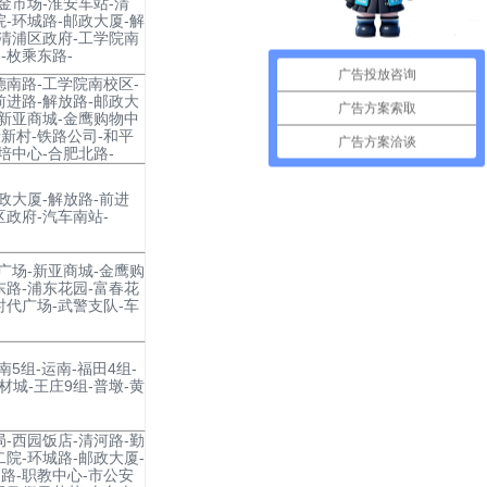
金市场-淮安车站-清
院-环城路-邮政大厦-解
-清浦区政府-工学院南
-枚乘东路-
广告投放咨询
德南路-工学院南校区-
前进路-解放路-邮政大
广告方案索取
-新亚商城-金鹰购物中
新村-铁路公司-和平
广告方案洽谈
培中心-合肥北路-
政大厦-解放路-前进
区政府-汽车南站-
马广场-新亚商城-金鹰购
东路-浦东花园-富春花
时代广场-武警支队-车
5组-运南-福田4组-
材城-王庄9组-普墩-黄
局-西园饭店-清河路-勤
二院-环城路-邮政大厦-
路-职教中心-市公安