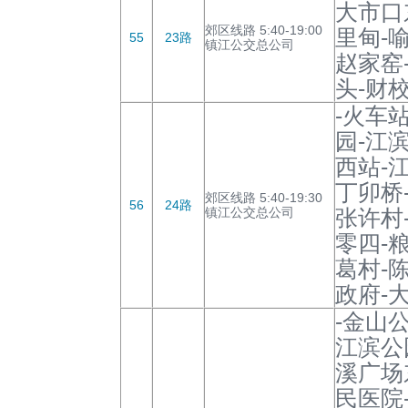
大市口
郊区线路 5:40-19:00
里甸-
55
23路
镇江公交总公司
赵家窑
头-财校
-火车
园-江
西站-
丁卯桥
郊区线路 5:40-19:30
56
24路
镇江公交总公司
张许村
零四-粮
葛村-
政府-
-金山
江滨公
溪广场
民医院