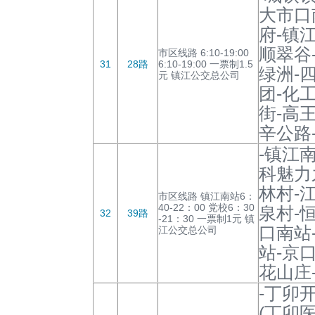
大市口
府-镇
顺翠谷
市区线路 6:10-19:00
31
28路
6:10-19:00 一票制1.5
绿洲-
元 镇江公交总公司
团-化
街-高
辛公路
-镇江
科魅力
林村-
市区线路 镇江南站6：
40-22：00 党校6：30
泉村-
32
39路
-21：30 一票制1元 镇
口南站
江公交总公司
站-京
花山庄
-丁卯
(丁卯