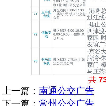
3:00 14:20 15:40 一票
制1元 镇江公交总公司
-港务
郊区线路 8:00-17:30
五峰山
71
一票制1元 镇江公交总
专线
过江线
公司
-焦山
西津渡
郊区线路 6:00-19:00
镇扬专
72
6:00-19:00 一票制 票
线
家园-
价13元
友谊广
-京谷
牌湾-
驸马庄
郊区线路 定班运行 镇
73
专线
江公交总公司
家门-
马庄茶
共
7
上一篇：
南通公交广告
下一篇：
常州公交广告