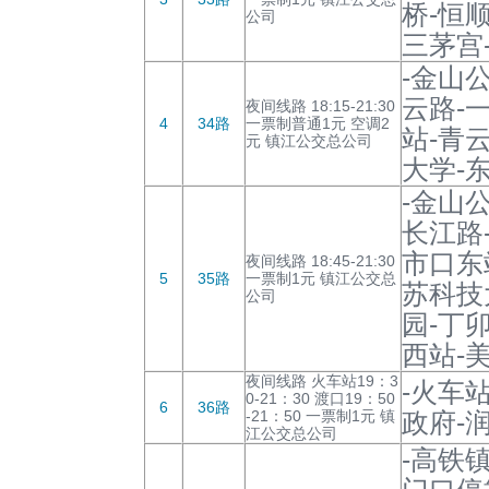
桥-恒
公司
三茅宫
-金山
云路-
夜间线路 18:15-21:30
4
34路
一票制普通1元 空调2
站-青
元 镇江公交总公司
大学-
-金山
长江路
市口东
夜间线路 18:45-21:30
5
35路
一票制1元 镇江公交总
苏科技
公司
园-丁
西站-
夜间线路 火车站19：3
-火车
0-21：30 渡口19：50
6
36路
-21：50 一票制1元 镇
政府-
江公交总公司
-高铁