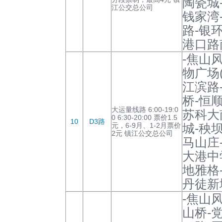
陶瓷城
江公交总公司
钱家湾
路-银
港口路
-焦山
物广场(
江滨路
桥-恒
大运量线路 6:00-19:0
苏科大
0 6:30-20:00 票价1.5
10
D3路
元，6-9月、1-2月票价
城-秧
2元 镇江公交总公司
马山庄
大港中
地雅格
丹徒新
-焦山
山桥-