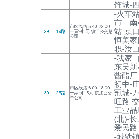
饰城-
-火车
市口南
市区线路 5:40-22:00
站-京
29
19路
一票制1元 镇江公交总
公司
恒美家
职-汝
-我家
东吴新
酱醋厂
初中-
市区线路 6:00-18:00
冠城-
30
25路
一票制1.5元 镇江公交
总公司
旺路-
工业品
(北)-
爱民路
-城铁