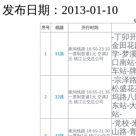
发布日期：2013-01-10
序号
线路
开行时间
-丁卯
金田花
夜间线路 18:50-23:10
学-梦
1
31路
一票制普通1元 空调2
元 镇江公交总公司
口南站
车站-
-宗泽
松盛花
夜间线路 18:55-21:35
坞路八
2
32路
一票制普通1元 空调2
元 镇江公交总公司
东站-
站-
-党校
山路-
夜间线路 18:55-21:30
3
33路
一票制1元 镇江公交总