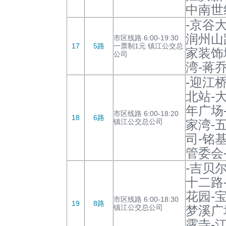
中南世
-京谷
润州山
市区线路 6:00-19:30
17
5路
一票制1元 镇江公交总
家装饰
公司
湾-蒋
-迎江
北站-
年广场
市区线路 6:00-18:20
18
6路
镇江公交总公司
家湾-
司-铭
管委会
-吉贝
十二路
花园-
市区线路 6:00-18:30
19
8路
镇江公交总公司
梦溪广
露寺-