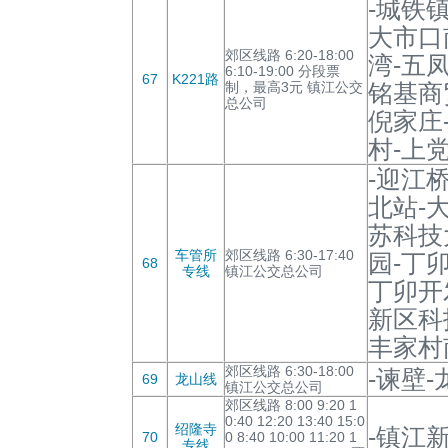
-城铁
大市口
郊区线路 6:20-18:00
湾-五
6:10-19:00 分段票
67
K221路
制，最高3元 镇江公交
铭基商
总公司
倪家庄
村-上
-迎江
北站-
苏科技
车管所
郊区线路 6:30-17:40
园-丁
68
专线
镇江公交总公司
丁卯开
新区科
丰家村
郊区线路 6:30-18:00
-谏壁-
69
龙山线
镇江公交总公司
郊区线路 8:00 9:20 1
0:40 12:20 13:40 15:0
绍隆寺
-镇江新
70
0 8:40 10:00 11:20 1
专线