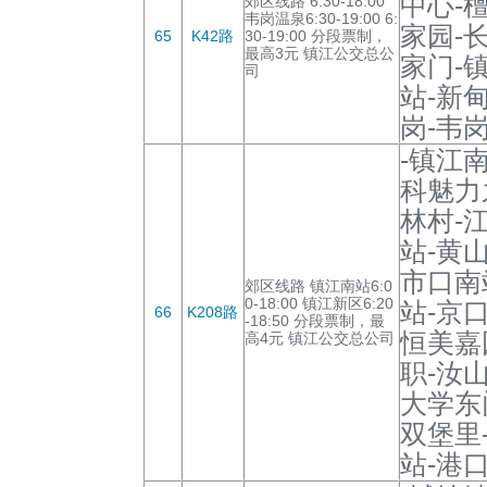
中心-
郊区线路 6:30-18:00
韦岗温泉6:30-19:00 6:
家园-
65
K42路
30-19:00 分段票制，
最高3元 镇江公交总公
家门-
司
站-新
岗-韦岗
-镇江
科魅力
林村-
站-黄
市口南
郊区线路 镇江南站6:0
0-18:00 镇江新区6:20
站-京
66
K208路
-18:50 分段票制，最
恒美嘉
高4元 镇江公交总公司
职-汝
大学东
双堡里
站-港