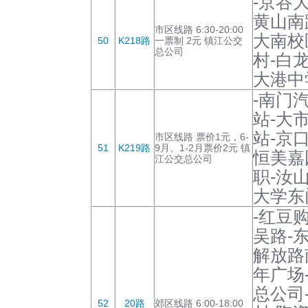
-京谷
黄山南
市区线路 6:30-20:00
大南校
50
K218路
一票制 2元 镇江公交
总公司
村-白
大港中
-南门
站-大
站-京
市区线路 票价1元，6-
51
K219路
9月、1-2月票价2元 镇
恒美嘉
江公交总公司
职-汝
大学东
-红豆
吴路-
解放路
年广场
总公司
52
20路
郊区线路 6:00-18:00