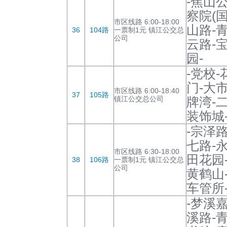
-焦山
察院(
市区线路 6:00-18:00
山路-
36
104路
一票制1元 镇江公交总
公司
云路-
园-
-党校
门-大
市区线路 6:00-18:40
37
105路
镇江公交总公司
牌湾-
装饰城
-宗泽
七路-
市区线路 6:30-18:00
田花园
38
106路
一票制1元 镇江公交总
公司
黄鹤山
车管所
-梦溪
溪路-