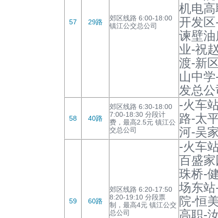
机电高
郊区线路 6:00-18:00
开发区
57
29路
镇江公交总公司
谏壁油
业-祝
渡-新
山中学
发总公
-火车
郊区线路 6:30-18:00
7:00-18:30 分段计
路-太
58
40路
费，最高2.5元 镇江公
河-吴
交总公司
-火车
百盛家
珠桥-
场东站
郊区线路 6:20-17:50
8:20-19:10 分段票
院-恒
59
60路
制，最高4元 镇江公交
高职-
总公司