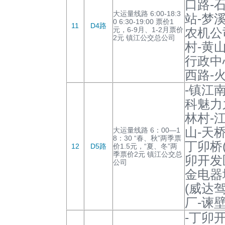
口路-
大运量线路 6:00-18:3
站-梦
0 6:30-19:00 票价1
11
D4路
元，6-9月、1-2月票价
农机公
2元 镇江公交总公司
村-黄
行政中
西路-
-镇江
科魅力
林村-
山-天
大运量线路 6：00—1
8：30 “春、秋”两季票
丁卯桥
12
D5路
价1.5元，“夏、冬”两
季票价2元 镇江公交总
卯开发
公司
金电器
(威达
厂-谏壁
-丁卯