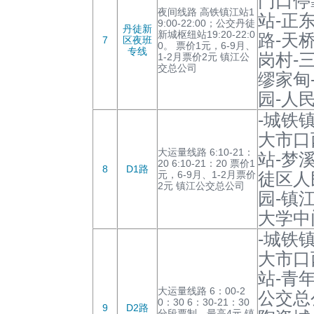
门口停
夜间线路 高铁镇江站1
站-正
9:00-22:00；公交丹徒
丹徒新
新城枢纽站19:20-22:0
路-天
7
区夜班
0。 票价1元，6-9月、
专线
岗村-
1-2月票价2元 镇江公
交总公司
缪家甸
园-人
-城铁
大市口
大运量线路 6:10-21：
站-梦
20 6:10-21：20 票价1
8
D1路
元，6-9月、1-2月票价
徒区人
2元 镇江公交总公司
园-镇
大学中
-城铁
大市口
站-青
大运量线路 6：00-2
公交总
0：30 6：30-21：30
9
D2路
分段票制，最高4元 镇