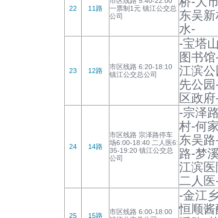
桥-大
市区线路 5:40-22:00
22
11路
一票制1元 镇江公交总
东吴新
公司
水-
-宝塔
图书馆
市区线路 6:20-18:10
江滨公
23
12路
镇江公交总公司
先公园
区政府
-宗泽
村-何
市区线路 宗泽路停车
东吴路
场6:00-18:40 二人医6:
24
14路
35-19:20 镇江公交总
路-梦
公司
江滨医
二人医
-金江乡
恒顺酱
市区线路 6:00-18:00
25
15路