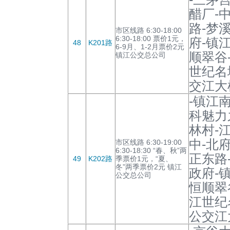
醋厂-
路-梦
市区线路 6:30-18:00
6:30-18:00 票价1元，
府-镇
48
K201路
6-9月、1-2月票价2元
顺翠谷
镇江公交总公司
世纪名
交江大
-镇江
科魅力
林村-
中-北
市区线路 6:30-19:00
6:30-18:30 “春、秋”两
正东路
49
K202路
季票价1元，“夏、
冬”两季票价2元 镇江
政府-
公交总公司
恒顺翠
江世纪
公交江