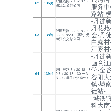
郊区线路 7:10-18:40
62
136路
镇江公交总公司
服务中
路站-
-丹徒
丹花苑
郊区线路 6:20-18:20
会-丹
63
138路
6:20-18:20 一票制1元
镇江公交总公司
白露村
江家村
-丹徒
画意江
学-金
郊区线路 6：30-18：3
64
139路
0 6：30-18：30 一票
谷阳大
制1元 镇江公交总公司
镇-城
徒站-
-城铁
科大南