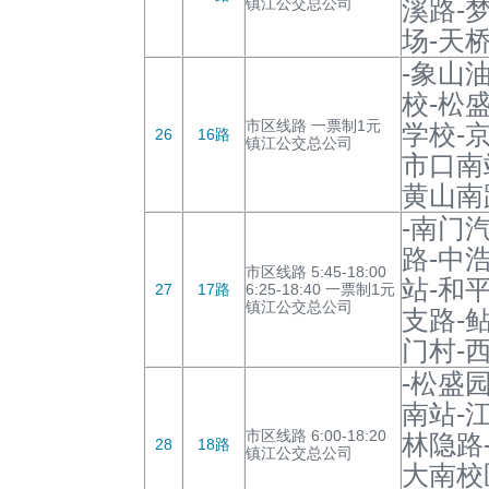
镇江公交总公司
溪路-
场-天
-象山
校-松
市区线路 一票制1元
学校-
26
16路
镇江公交总公司
市口南
黄山南
-南门
路-中
市区线路 5:45-18:00
站-和
27
17路
6:25-18:40 一票制1元
镇江公交总公司
支路-
门村-
-松盛
南站-
市区线路 6:00-18:20
林隐路
28
18路
镇江公交总公司
大南校