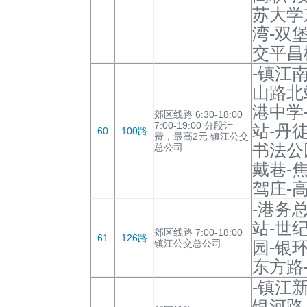
苏大学
湾-双
交平昌
-镇江
山路北
港中学
郊区线路 6:30-18:00
7:00-19:00 分段计
站-丹
60
100路
费，最高2元 镇江公交
书法公
总公司
戴巷-
驾庄-
-港务
站-世
郊区线路 7:00-18:00
61
126路
镇江公交总公司
园-银
东方路
-镇江
银河路