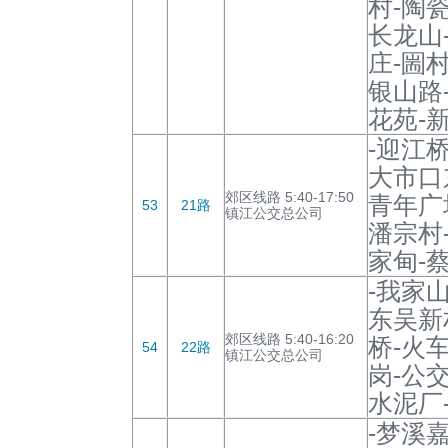
村-陶
长龙山
庄-圌
银山路
花苑-
-迎江
大市口
郊区线路 5:40-17:50
青年广
53
21路
镇江公交总公司
潘宗村
家甸-蔡
-我家
东吴新
郊区线路 5:40-16:20
桥-火
54
22路
镇江公交总公司
岗-公
水泥厂
-梦溪