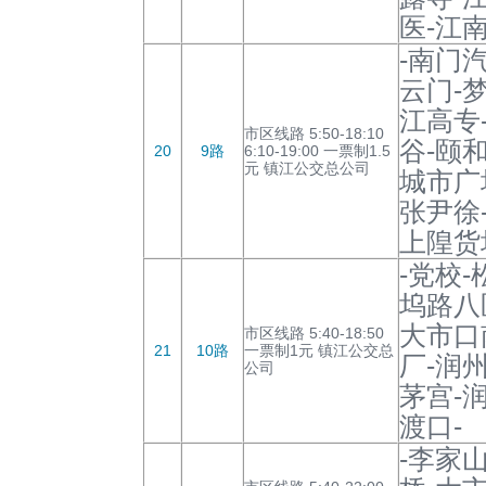
医-江
-南门
云门-
江高专
市区线路 5:50-18:10
谷-颐
20
9路
6:10-19:00 一票制1.5
元 镇江公交总公司
城市广
张尹徐
上隍货
-党校
坞路八
大市口
市区线路 5:40-18:50
21
10路
一票制1元 镇江公交总
厂-润
公司
茅宫-
渡口-
-李家