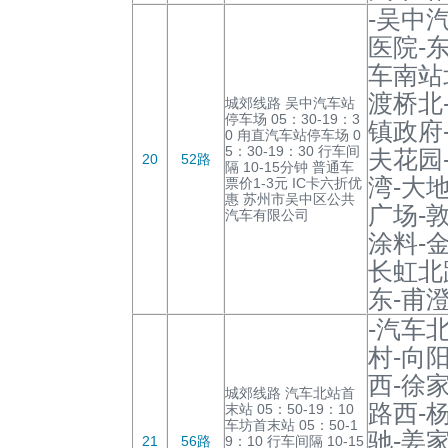
-吴中
医院-
车南站
渡桥北
城郊线路 吴中汽车站
停车场 05：30-19：3
镇政府
0 甪直汽车站停车场 0
5：30-19：30 行车间
夫花园
20
52路
隔 10-15分钟 普通车
湾-大
票价1-3元 IC卡六折优
惠 苏州市吴中区公共
广场-
汽车有限公司
涂料-金
长虹北
东-甫
-汽车
村-向
西-徐
城郊线路 汽车北站首
路西-
末站 05：50-19：10
车坊首末站 05：50-1
驰-姜
21
56路
9：10 行车间隔 10-15