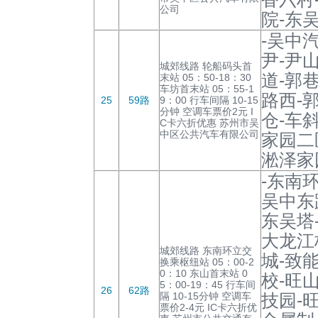
公司
院-东
-吴中
尹-尹
城郊线路 轮船码头首
道-郭
末站 05：50-18：30
车坊首末站 05：55-1
路西-
25
59路
9：00 行车间隔 10-15
分钟 空调车票价2元 I
仓-车
C卡六折优惠 苏州市吴
中区公共汽车有限公司
家园二
淞泽家
-东南
吴中东
东吴塔
大龙江
城郊线路 东南环立交
城-致
换乘枢纽站 05：00-2
0：10 东山首末站 0
校-旺
5：00-19：45 行车间
26
62路
隔 10-15分钟 空调车
技园-
票价2-4元 IC卡六折优