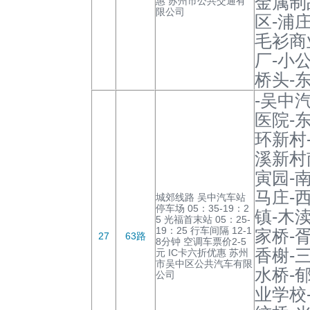
金属制
惠 苏州市公共交通有
限公司
区-浦
毛衫商
厂-小
桥头-
-吴中
医院-
环新村
溪新村
寅园-
马庄-
城郊线路 吴中汽车站
停车场 05：35-19：2
镇-木
5 光福首末站 05：25-
19：25 行车间隔 12-1
家桥-
27
63路
8分钟 空调车票价2-5
香榭-
元 IC卡六折优惠 苏州
市吴中区公共汽车有限
水桥-
公司
业学校