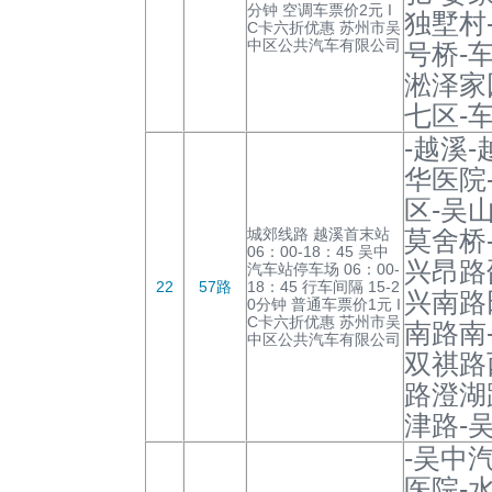
分钟 空调车票价2元 I
独墅村
C卡六折优惠 苏州市吴
中区公共汽车有限公司
号桥-
淞泽家
七区-
-越溪
华医院
区-吴
城郊线路 越溪首末站
莫舍桥
06：00-18：45 吴中
兴昂路
汽车站停车场 06：00-
22
57路
18：45 行车间隔 15-2
兴南路
0分钟 普通车票价1元 I
C卡六折优惠 苏州市吴
南路南
中区公共汽车有限公司
双祺路
路澄湖
津路-
-吴中
医院-