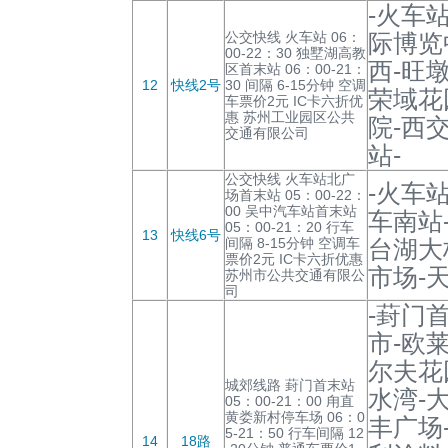
-火车
公交快线 火车站 06：
际博览
00-22：30 独墅湖高教
西-旺
区首末站 06：00-21：
12
快线2号
30 间隔 6-15分钟 空调
荣域花
车票价2元 IC卡六折优
惠 苏州工业园区公共
院-西
交通有限公司
站-
公交快线 火车站北广
-火车
场首末站 05：00-22：
00 吴中汽车站首末站
车南站
05：00-21：20 行车
13
快线6号
间隔 8-15分钟 空调车
台湖大
票价2元 IC卡六折优惠
市场-
苏州市公共交通有限公
司
-葑门
市-欧
尔夫花
城郊线路 葑门首末站
水湾-
05：00-21：00 甪直
黄娄新村停车场 06：0
丰广场
5-21：50 行车间隔 12
14
18路