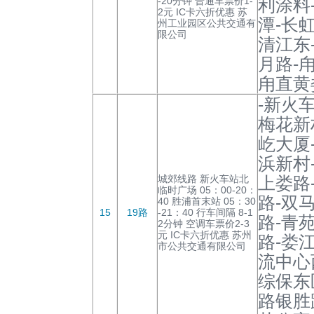
-20分钟 普通车票价1-
利涂料
2元 IC卡六折优惠 苏
潭-长虹
州工业园区公共交通有
限公司
清江东
月路-
甪直黄
-新火
梅花新
屹大厦
浜新村
城郊线路 新火车站北
上娄路
临时广场 05：00-20：
路-双
40 胜浦首末站 05：30
15
19路
-21：40 行车间隔 8-1
路-青
2分钟 空调车票价2-3
元 IC卡六折优惠 苏州
路-娄
市公共交通有限公司
流中心
综保东
路银胜