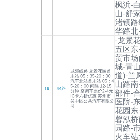
枫浜-
山-舒
渚镇路
华路北
-龙景
五区东
贸市场
城-青
城郊线路 龙景花园首
道)-
末站 05：35-20：00
汽车北站首末站 05：4
山路南
5-20：00 间隔 12-15
19
44路
分钟 空调车票价2-4元
部件-
IC卡六折优惠 苏州市
医院-
吴中区公共汽车有限公
司
花园东
馨泓桥
园路-
火车站