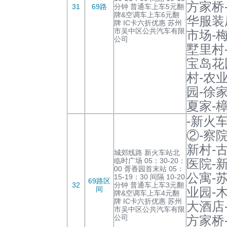
方家桥
31
69路
分钟 普通车上车5元翻
牌&空调车上车6元翻
华服装
牌 IC卡六折优惠 苏州
市吴中区公共汽车有限
市场-梅
公司
墅里村
宝岛花
村-农
园-徐家
夏家-
-新火
②-察
新村-
城郊线路 新火车站北
临时广场 05：30-20：
医院-
00 胥香园首末站 05：
公寓-
15-19：30 间隔 10-20
69路区
32
分钟 普通车上车3元翻
间
业园-
牌&空调车上车4元翻
牌 IC卡六折优惠 苏州
大酒店
市吴中区公共汽车有限
公司
方家桥