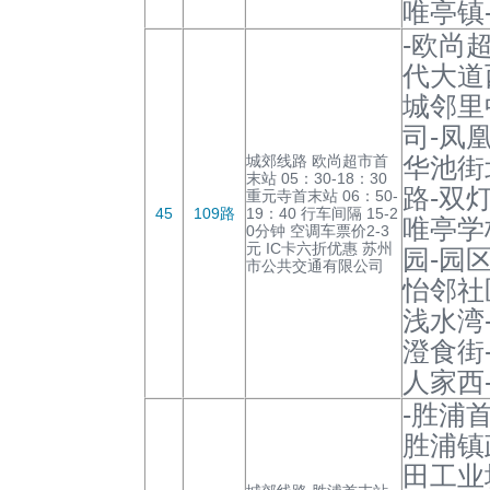
唯亭镇
-欧尚
代大道
城邻里
司-凤
城郊线路 欧尚超市首
华池街
末站 05：30-18：30
路-双
重元寺首末站 06：50-
45
109路
19：40 行车间隔 15-2
唯亭学
0分钟 空调车票价2-3
元 IC卡六折优惠 苏州
园-园
市公共交通有限公司
怡邻社
浅水湾
澄食街
人家西
-胜浦
胜浦镇
田工业