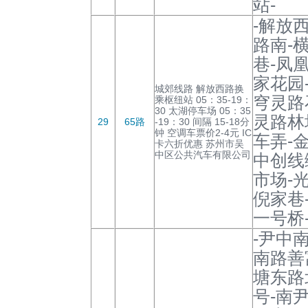
站-
-解放
路南-
巷-凤
家花园
城郊线路 解放西路换
穹灵路
乘枢纽站 05：35-19：
30 太湖停车场 05：35
灵路林
29
65路
-19：30 间隔 15-18分
钟 空调车票价2-4元 IC
车弄-
卡六折优惠 苏州市吴
中区公共汽车有限公司
中创线
市场-
倪家巷
一号桥
-尹中
南路善
塘东路
号-南