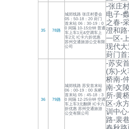
-张庄
电子-
城郊线路 张庄村委会
05：50-18：20 葑门
之春-
首末站 06：30-19：0
0 间隔 10-15分钟 普通
澄和路
35
78路
车上车1元&空调车上
一区-
车2元 IC卡六折优惠
苏州交通旅游公交有限
现代大
公司
葑门首
-苏安
(东)
桥南-
城郊线路 苏安首末站
南-文
06：00-19：00 东桥
所-黄
首末站 05：45-18：3
36
79路
0 间隔 12-25分钟 空调
区-永
车上车3元翻牌 IC卡六
折优惠 苏州交通旅游
训中心
公交有限公司
路-裴
春秋路