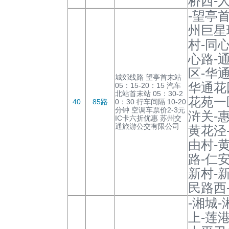
桥西-
-望亭
州巨星
村-同
心路-
区-华
城郊线路 望亭首末站
华通花
05：15-20：15 汽车
北站首末站 05：30-2
花苑一
40
85路
0：30 行车间隔 10-20
分钟 空调车票价2-3元
浒关-
IC卡六折优惠 苏州交
通旅游公交有限公司
黄花泾
由村-
路-仁
新村-
民路西
-湘城
上-莲