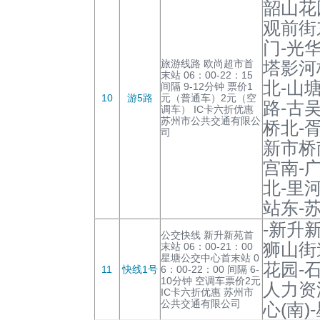
韶山花
观前街
门-光
旅游线路 欧尚超市首
塔影河
末站 06：00-22：15
北-山
间隔 9-12分钟 票价1
10
游5路
元（普通车）2元（空
路-古
调车） IC卡六折优惠
苏州市公共交通有限公
桥北-
司
新市桥
宫南-
北-里
站东-
-新升
公交快线 新升新苑首
狮山街
末站 06：00-21：00
星塘公交中心首末站 0
花园-
11
快线1号
6：00-22：00 间隔 6-
10分钟 空调车票价2元
人力资
IC卡六折优惠 苏州市
公共交通有限公司
心(南)