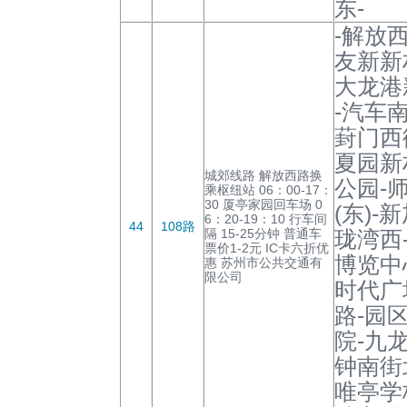
东-
-解放
友新新
大龙港
-汽车
葑门西
夏园新
城郊线路 解放西路换
公园-
乘枢纽站 06：00-17：
30 厦亭家园回车场 0
(东)
6：20-19：10 行车间
44
108路
隔 15-25分钟 普通车
珑湾西
票价1-2元 IC卡六折优
博览中
惠 苏州市公共交通有
限公司
时代广
路-园
院-九
钟南街
唯亭学