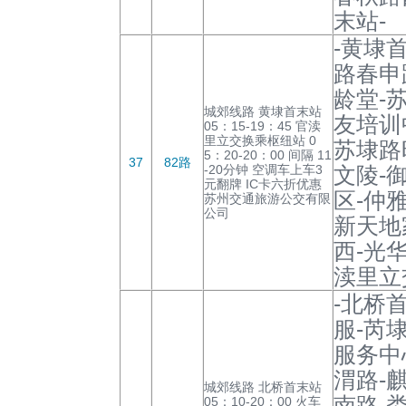
末站-
-黄埭
路春申
龄堂-
城郊线路 黄埭首末站
友培训
05：15-19：45 官渎
里立交换乘枢纽站 0
苏埭路
5：20-20：00 间隔 11
37
82路
-20分钟 空调车上车3
文陵-
元翻牌 IC卡六折优惠
区-仲
苏州交通旅游公交有限
公司
新天地
西-光
渎里立
-北桥
服-芮
服务中
渭路-
城郊线路 北桥首末站
南路-
05：10-20：00 火车