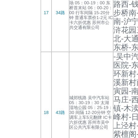
路西-
场 05：00-19：00 东
桥首末站 06：00-20：
步桥南
17
34路
00 行车间隔 15-20分
钟 普通车票价1-2元 IC
南-沪
卡六折优惠 苏州市公
共交通有限公司
浒花园
北-大
东桥-
-吴中
医院-
环新村
溪新村
寅园-
城郊线路 吴中汽车站
马庄-
05：30-19：30 太湖
镇-木
湿地公园 05：25-19：
18
43路
30 间隔 12-20分钟 空
峰村-
调车上车5元翻牌 IC卡
六折优惠 苏州市吴中
上泾村
区公共汽车有限公司
紫檀阁