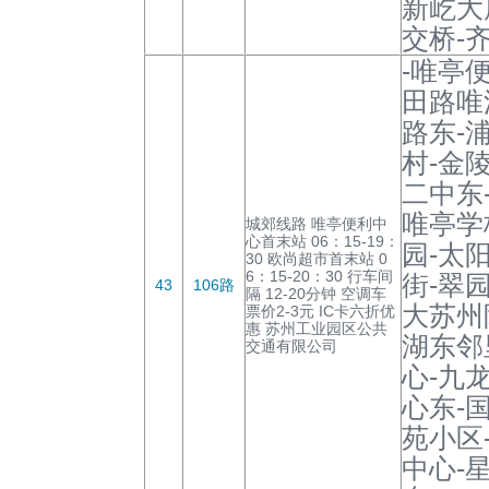
新屹大
交桥-
-唯亭
田路唯
路东-
村-金
二中东
唯亭学
城郊线路 唯亭便利中
心首末站 06：15-19：
园-太
30 欧尚超市首末站 0
6：15-20：30 行车间
街-翠
43
106路
隔 12-20分钟 空调车
大苏州
票价2-3元 IC卡六折优
惠 苏州工业园区公共
湖东邻
交通有限公司
心-九
心东-
苑小区
中心-