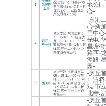
金鸡湖
00 间隔 40-45分钟 空
地公园
3
观光巴
调车票价2元 IC卡六折
士路
心-
优惠 苏州工业园区公
共交通有限公司
-东港
心-新
里中心
城区专线 东港二村 0
7：30-16：40 综保大
光电-
园区一
厦 08：45-18：00 空
4
号专线
调车票价2元 IC卡六折
星塘街
优惠 苏州工业园区公
路西-
共交通有限公司
潭路-
园-
旅游线路 虎丘首末站
-虎丘
05：15-21：00 火车
广济桥
站 05：30-21：40 间
5
游1路
隔 10-15分钟 票价2元
观-市
（空调车） IC卡六折
优惠 苏州市公共交通
北寺塔
有限公司
-虎丘