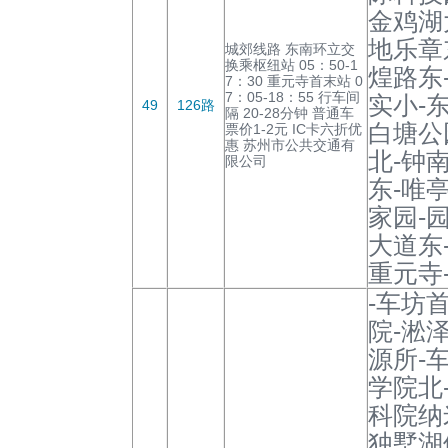
金鸡湖
地乐章
城郊线路 东南环立交
换乘枢纽站 05：50-1
煌路东
7：30 重元寺首末站 0
7：05-18：55 行车间
实小-
49
126路
隔 20-28分钟 普通车
白塘公
票价1-2元 IC卡六折优
惠 苏州市公共交通有
北-钟
限公司
东-唯
家园-
大道东
重元寺
-车坊
院-淞
源所-
学院北
科院纳
独墅湖