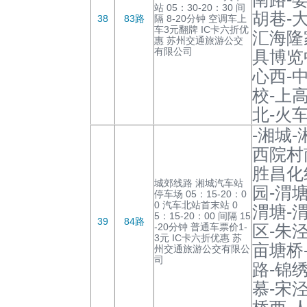
站 05：30-20：30 间
胡巷-
38
83路
隔 8-20分钟 空调车上
车3元翻牌 IC卡六折优
汇海隆
惠 苏州交通旅游公交
有限公司
具博览
心西-
校-上
北-火车
-湘城
西院村
胜昌化
城郊线路 湘城汽车站
园-渭
停车场 05：15-20：0
0 汽车北站首末站 0
渭塘-
5：15-20：00 间隔 15
39
84路
-20分钟 普通车票价1-
区-朱
3元 IC卡六折优惠 苏
亩塘桥
州交通旅游公交有限公
司
路-锦
慕-宋