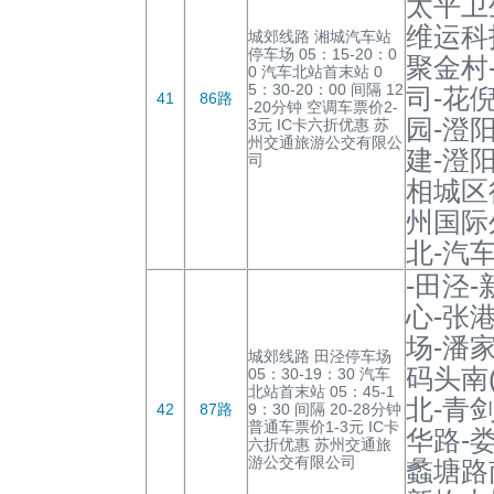
太平卫
维运科
城郊线路 湘城汽车站
停车场 05：15-20：0
聚金村
0 汽车北站首末站 0
5：30-20：00 间隔 12
司-花
41
86路
-20分钟 空调车票价2-
园-澄
3元 IC卡六折优惠 苏
州交通旅游公交有限公
建-澄
司
相城区
州国际
北-汽
-田泾
心-张
场-潘
城郊线路 田泾停车场
码头南
05：30-19：30 汽车
北站首末站 05：45-1
北-青
42
87路
9：30 间隔 20-28分钟
普通车票价1-3元 IC卡
华路-
六折优惠 苏州交通旅
游公交有限公司
蠡塘路