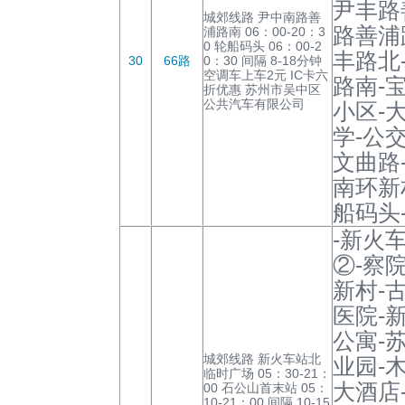
尹丰路
城郊线路 尹中南路善
路善浦
浦路南 06：00-20：3
0 轮船码头 06：00-2
丰路北
30
66路
0：30 间隔 8-18分钟
空调车上车2元 IC卡六
路南-
折优惠 苏州市吴中区
公共汽车有限公司
小区-
学-公
文曲路
南环新
船码头
-新火
②-察
新村-
医院-
公寓-
城郊线路 新火车站北
业园-
临时广场 05：30-21：
大酒店
00 石公山首末站 05：
10-21：00 间隔 10-15