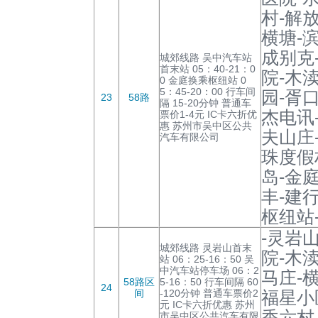
村-解
横塘-
成别克
城郊线路 吴中汽车站
首末站 05：40-21：0
院-木
0 金庭换乘枢纽站 0
5：45-20：00 行车间
园-胥
23
58路
隔 15-20分钟 普通车
杰电讯
票价1-4元 IC卡六折优
惠 苏州市吴中区公共
夫山庄
汽车有限公司
珠度假
岛-金
丰-建
枢纽站
-灵岩
城郊线路 灵岩山首末
院-木
站 06：25-16：50 吴
中汽车站停车场 06：2
马庄-
58路区
5-16：50 行车间隔 60
24
间
-120分钟 普通车票价2
福星小
元 IC卡六折优惠 苏州
香六村
市吴中区公共汽车有限