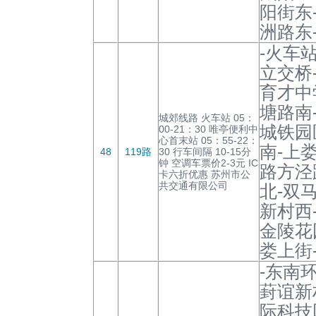
阳街东
洲路东
-火车
立交桥
育才中
塘路南
城郊线路 火车站 05：
城铁园
00-21：30 唯亭便利中
心首末站 05：55-22：
南-上
48
119路
30 行车间隔 10-15分
钟 空调车票价2-3元 IC
路方泾
卡六折优惠 苏州市公
共交通有限公司
北-双
新村西
金陵花
娄上街
-东南
葑谊新
际科技