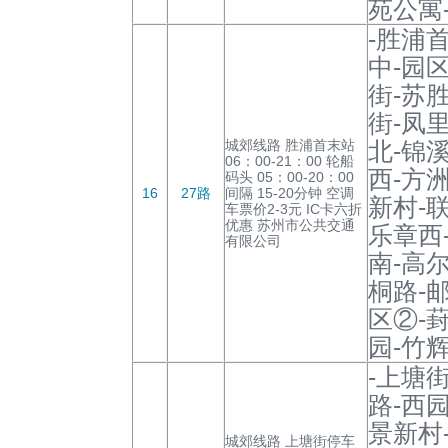
苑公寓
-胜浦
中-园
街-苏
街-凤
城郊线路 胜浦首末站
北-锦
06：00-21：00 轮船
西-方
码头 05：00-20：00
16
27路
间隔 15-20分钟 空调
新村-
车票价2-3元 IC卡六折
优惠 苏州市公共交通
乐章西
有限公司
南-高
桐路-
区②-
园-竹
-上塘
路-西
景新村
城郊线路 上塘街停车