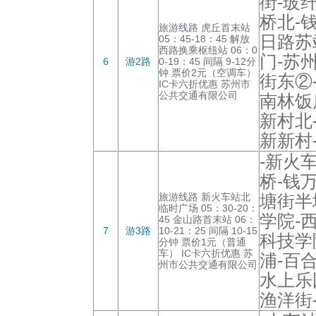
街-玻
桥北-
旅游线路 虎丘首末站
日路苏
05：45-18：45 解放
西路换乘枢纽站 06：0
门-苏
6
游2路
0-19：45 间隔 9-12分
钟 票价2元（空调车）
街东②
IC卡六折优惠 苏州市
公共交通有限公司
南林饭
新村北
新新村
-新火
桥-钱
旅游线路 新火车站北
塘街半
临时广场 05：30-20：
学院-
45 金山路首末站 06：
7
游3路
10-21：25 间隔 10-15
科技学
分钟 票价1元（普通
车） IC卡六折优惠 苏
浦-百
州市公共交通有限公司
水上乐
渔洋街