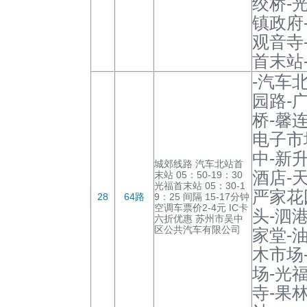
绞桥-
镇政府
观音寺
首末站
-汽车
园路-
桥-馨
电子市
中-新
城郊线路 汽车北站首
酒店-
末站 05：50-19：30
光福首末站 05：30-1
严家花
28
64路
9：25 间隔 15-17分钟
空调车票价2-4元 IC卡
头-泗
六折优惠 苏州市吴中
区公共汽车有限公司
家堂-
木市场
场-光
寺-果