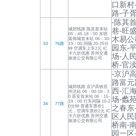
口新村
路-子
-陈其
城郊线路 陈其首末站
巷-旺
05：45-18：00 东明
木易公
装饰城首末站 06：30-
33
76路
19：00 间隔 20-25分
园东-
钟 空调车上车2元 IC
卡六折优惠 苏州交通
场-人
旅游公交有限公司
桥-官
-京沪
路富元
城郊线路 京沪高铁苏
西-汇
州北站 06：00-18：3
0 苏安首末站 06：15-
场-蠡
19：00 行车间隔 10-2
34
77路
0分钟 普通车票价1
之春东
元，空调车票价2元 IC
区人民
卡六折优惠 苏州交通
旅游公交有限公司
桥南-
园一区