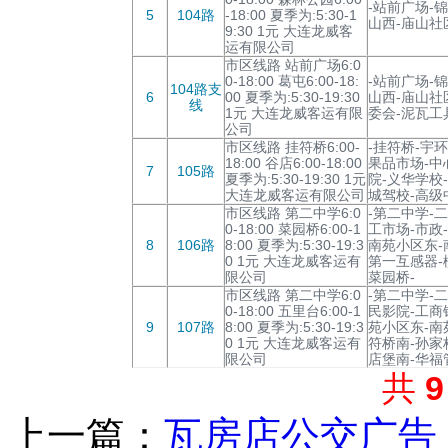
-站前广场-
5
104路
-18:00 夏季为:5:30-1
山西-庙山社
9:30 1元 大连龙威客
运有限公司
市区线路 站前广场6:0
0-18:00 葛屯6:00-18:
-站前广场-
104路支
6
00 夏季为:5:30-19:30
山西-庙山社
线
1元 大连龙威客运有限
委会-泥瓦工
公司
市区线路 挂符桥6:00-
-挂符桥-宇
18:00 谷店6:00-18:00
果品市场-中
7
105路
夏季为:5:30-19:30 1元
院-义华学校
大连龙威客运有限公司
城驾校-高级
市区线路 第二中学6:0
-第二中学-
0-18:00 菜园桥6:00-1
工市场-市政
8
106路
8:00 夏季为:5:30-19:3
南苑小区东-
0 1元 大连龙威客运有
第一互感器-
限公司
菜园桥-
市区线路 第二中学6:0
-第二中学-
0-18:00 五里台6:00-1
民影院-工商
9
107路
8:00 夏季为:5:30-19:3
苑小区东-南
0 1元 大连龙威客运有
符桥南-孙家
限公司
店堡南-华福
共
上一篇：
瓦房店公交广告