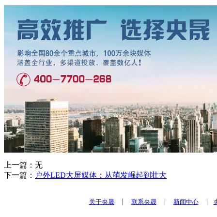
上一篇：无
下一篇：
户外LED大屏媒体：从萌发崛起到壮大
|
|
|
关于央晟
联系央晟
新闻中心