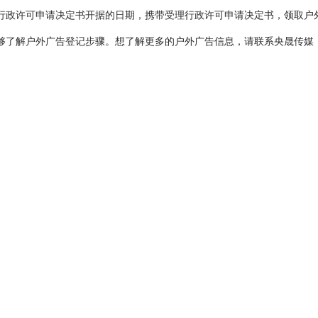
行政许可申请决定书开据的日期，携带受理行政许可申请决定书，领取户
户外广告登记步骤。想了解更多的户外广告信息，请联系央晟传媒，400-7