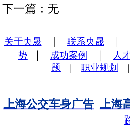
下一篇：无
|
|
关于央晟
联系央晟
|
|
势
成功案例
人
题
|
职业规划
上海公交车身广告
上海