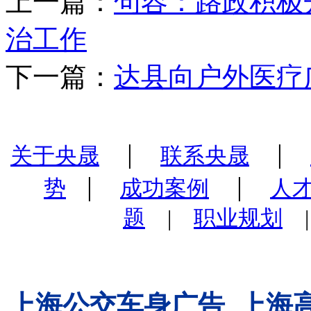
上一篇：
句容：路政积极
治工作
下一篇：
达县向户外医疗
|
|
关于央晟
联系央晟
|
|
势
成功案例
人
题
|
职业规划
上海公交车身广告
上海