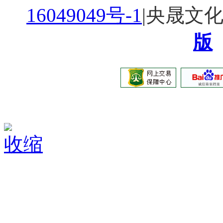
16049049号-1
|央晟文
版
收缩