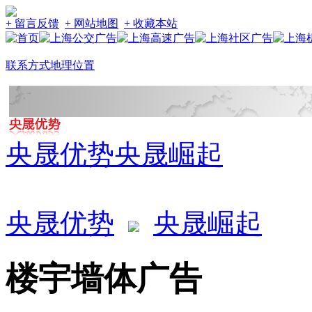
+ 留言反馈
+ 网站地图
+ 收藏本站
联系方式
地理位置
央晟优势
央晟崛起
央晟优势
央晟崛起
楼宇墙体广告